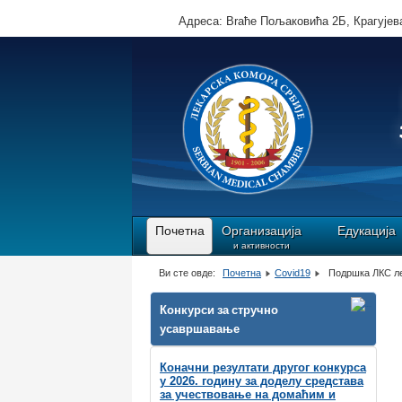
Адреса: Brаће Пољаковића 2Б, Крагујева
Почетна
Организација
Едукација
и активности
Ви сте овде:
Почетна
Covid19
Подршка ЛКС л
Конкурси за стручно
усавршавање
Коначни резултати другог конкурса
у 2026. годину за доделу средстава
за учествовање на домаћим и