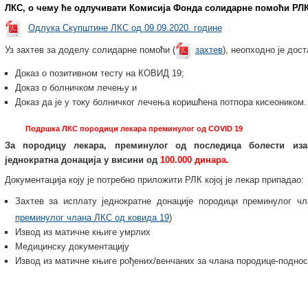
ЛКС, о чему ће одлучивати Комисија Фонда солидарне помоћи РЛ
Одлука Скупштине ЛКС од 09.09.2020. године
Уз захтев за доделу солидарне помоћи (
захтев
), неопходно је дос
Доказ о позитивном тесту на КОВИД 19;
Доказ о болничком лечењу и
Доказ да је у току болничког лечења коришћена потпора кисеоником.
Подршка ЛКС породици лекара преминулог од COVID 19
За породицу лекара, преминулог од последица болести иза
једнократна донација у висини од
100.000 динара.
Документација коју је потребно приложити РЛК којој је лекар припадао:
Захтев за исплату једнократне донације породици преминулог ч
преминулог члана ЛКС од ковида 19
)
Извод из матичне књиге умрлих
Медицинску документацију
Извод из матичне књиге рођених/венчаних за члана породице-поднос