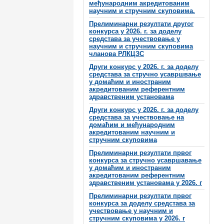
међународним акредитованим
научним и стручним скуповима.
Прелиминарни резултати другог
конкурса у 2026. г. за доделу
средстава за учествовање у
научним и стручним скуповима
чланова РЛКЦЗС
Други конкурс у 2026. г. за доделу
средстава за стручно усавршвање
у домаћим и иностраним
акредитованим референтним
здравственим установама
Други конкурс у 2026. г. за доделу
средстава за учествовање на
домаћим и међународним
акредитованим научним и
стручним скуповима
Прелиминарни резултати првог
конкурса за стручно усавршавање
у домаћим и иностраним
акредитованим референтним
здравственим установама у 2026. г
Прелиминарни резултати првог
конкурса за доделу средстава за
учествовање у научним и
стручним скуповима у 2026. г