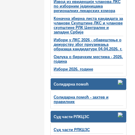
Извод из евиденције чланова ЛКС
по изборним јединицама
регионалних лекарских комора
Коначна збирна листа кандидата за
чланове Скупштине ЛКС и чланове
скупштинe РЛК Централне и
западне Србије
Избори у ЛКС 2026 - обавештење о
дежурству због преузимања
образаца кандидатуре 04.04.2026. г.
Одлука о бирачким местима - 2026.
година
Избори 2026. године
Солидарна помоћ
Солидарна помоћ - захтев и
правилник
Суд части РЛКЦЗС
Суд части РЛКЦЗС