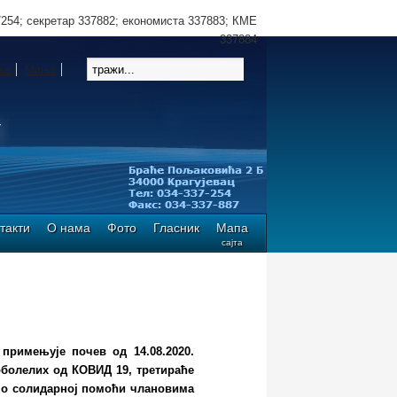
7254; секретар 337882; економиста 337883; КМЕ
337884
ње
Мање
такти
О нама
Фото
Гласник
Мапа
сајта
примењује почев од 14.08.2020.
оболелих од КОВИД 19, третираће
м о солидарној помоћи члановима