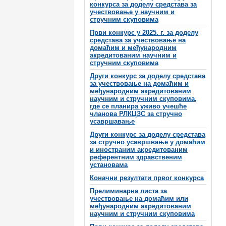
конкурса за доделу средстава за
учествовање у научним и
стручним скуповима
Први конкурс у 2025. г. за доделу
средстава за учествовање на
домаћим и међународним
акредитованим научним и
стручним скуповима
Други конкурс за доделу средстава
за учествовање на домаћим и
међународним акредитованим
научним и стручним скуповима,
где се планира уживо учешће
чланова РЛКЦЗС за стручно
усавршавање
Други конкурс за доделу средстава
за стручно усавршвање у домаћим
и иностраним акредитованим
референтним здравственим
установама
Коначни резултати првог конкурса
Прелиминарна листа за
учествовање на домаћим или
међународним акредитованим
научним и стручним скуповима