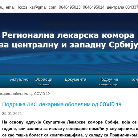
ц; email: lkczs.lks@gmail.com; 0646495013; 0646495014; централа 03433
Величина слова
Веће
Врати у претходно ста
Актуелно
Обрасци
Документа
Подручне
Кон
Захтеви
канцеларије
екарима оболелим од COVID 19
Подршка ЛКС лекарима оболелим од COVID 19
25-01-2021
На основу одлукје Скупштине Лекарске коморе Србије, која се 
године, сви захтеви за исплату солидарне помоћи у случајевима 
се као тешка болест са компликацијама, у складу са Правилнико