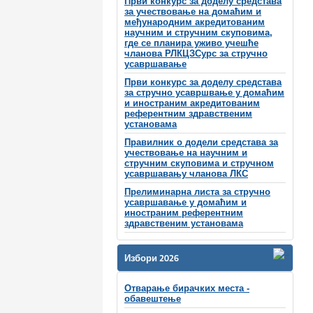
Први конкурс за доделу средстава
за учествовање на домаћим и
међународним акредитованим
научним и стручним скуповима,
где се планира уживо учешће
чланова РЛКЦЗСурс за стручно
усавршавање
Први конкурс за доделу средстава
за стручно усавршвање у домаћим
и иностраним акредитованим
референтним здравственим
установама
Правилник о додели средстава за
учествовање на научним и
стручним скуповима и стручном
усавршавању чланова ЛКС
Прелиминарна листа за стручно
усавршавање у домаћим и
иностраним референтним
здравственим установама
Избори 2026
Отварање бирачких места -
обавештење