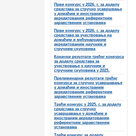
Први конкурс у 2026. г. за доделу
средстава за стручно усавршвање
у домаћим и иностраним
акредитованим референтним
здравственим установама
Први конкурс у 2026. г. за доделу
средстава за учествовање на
домаћим и међународним
акредитованим научним и
стручним скуповима
Коначни резултати трећег конкурса
за доделу средстава за
учествовање у научним и
стручним скуповима у 2025.
Прелиминарни резултати трећег
конкурса за стручно усавршавање
у домаћим и иностраним
акредитованим референтним
здравственим установама
Трећи конкурс у 2025. г. за доделу
средстава за стручно
усавршавање у домаћим и
иностраним акредитованим
референтним здравственим
установама
Трећи конкурс за доделу