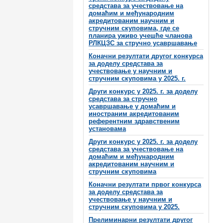
средстава за учествовање на
домаћим и међународним
акредитованим научним и
стручним скуповима, где се
планира уживо учешће чланова
РЛКЦЗС за стручно усавршавање
Коначни резултати другог конкурса
за доделу средстава за
учествовање у научним и
стручним скуповима у 2025. г.
Други конкурс у 2025. г. за доделу
средстава за стручно
усавршавање у домаћим и
иностраним акредитованим
референтним здравственим
установама
Други конкурс у 2025. г. за доделу
средстава за учествовање на
домаћим и међународним
акредитованим научним и
стручним скуповима
Коначни резултати првог конкурса
за доделу средстава за
учествовање у научним и
стручним скуповима у 2025.
Прелиминарни резултати другог