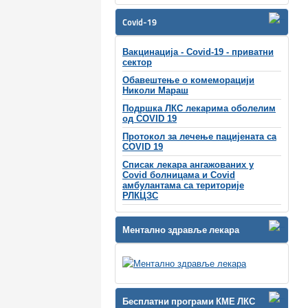
Covid-19
Вакцинација - Covid-19 - приватни
сектор
Обавештење о комеморацији
Николи Мараш
Подршка ЛКС лекарима оболелим
од COVID 19
Протокол за лечење пацијената са
COVID 19
Списак лекара ангажованих у
Covid болницама и Covid
амбулантама са територије
РЛКЦЗС
Ментално здравље лекара
Бесплатни програми КМЕ ЛКС