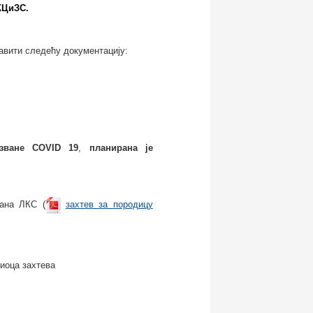
КЦиЗС.
тавити следећу документацију:
зване COVID 19
,
планирана је
лана ЛКС (
захтев за породицу
иоца захтева