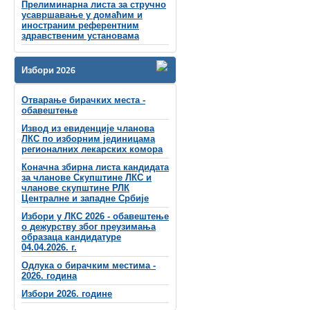
Прелиминарна листа за стручно
усавршавање у домаћим и
иностраним референтним
здравственим установама
Избори 2026
Отварање бирачких места -
обавештење
Извод из евиденције чланова
ЛКС по изборним јединицама
регионалних лекарских комора
Коначна збирна листа кандидата
за чланове Скупштине ЛКС и
чланове скупштинe РЛК
Централне и западне Србије
Избори у ЛКС 2026 - обавештење
о дежурству због преузимања
образаца кандидатуре
04.04.2026. г.
Одлука о бирачким местима -
2026. година
Избори 2026. године