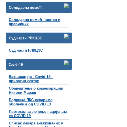
Солидарна помоћ
Солидарна помоћ - захтев и
правилник
Суд части РЛКЦЗС
Суд части РЛКЦЗС
Covid-19
Вакцинација - Covid-19 -
приватни сектор
Обавештење о комеморацији
Николи Мараш
Подршка ЛКС лекарима
оболелим од COVID 19
Протокол за лечење пацијената
са COVID 19
Списак лекара ангажованих у