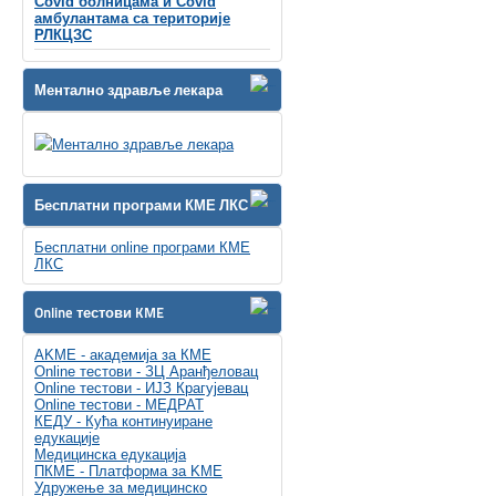
Covid болницама и Covid
амбулантама са територије
РЛКЦЗС
Ментално здравље лекара
Бесплатни програми КМЕ ЛКС
Бесплатни online програми КМЕ
ЛКС
Online тестови KME
AKME - академија за КМЕ
Online тестови - ЗЦ Аранђеловац
Online тестови - ИЈЗ Крагујевац
Online тестови - МЕДРАТ
КЕДУ - Кућа континуиране
едукације
Медицинска едукација
ПКМЕ - Платформа за KME
Удружење за медицинско