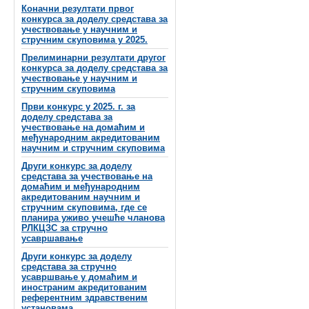
Коначни резултати првог
конкурса за доделу средстава за
учествовање у научним и
стручним скуповима у 2025.
Прелиминарни резултати другог
конкурса за доделу средстава за
учествовање у научним и
стручним скуповима
Први конкурс у 2025. г. за
доделу средстава за
учествовање на домаћим и
међународним акредитованим
научним и стручним скуповима
Други конкурс за доделу
средстава за учествовање на
домаћим и међународним
акредитованим научним и
стручним скуповима, где се
планира уживо учешће чланова
РЛКЦЗС за стручно
усавршавање
Други конкурс за доделу
средстава за стручно
усавршвање у домаћим и
иностраним акредитованим
референтним здравственим
установама