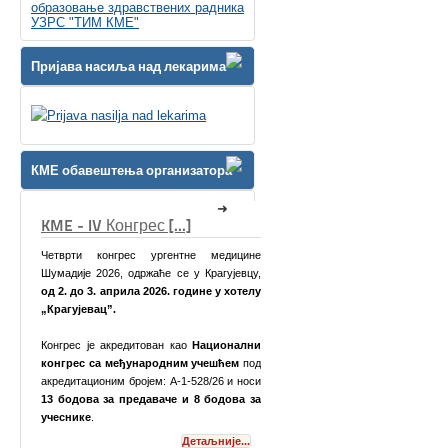
образовање здравствених радника
УЗРС "ТИМ КМЕ"
Пријава насиља над лекарима
КМЕ обавештења организатора
с [...]
КМЕ Симпозијум [...]
ургентне медицине
жаће се у Крагујевцу,
2026. године у хотелу
ован као
Национални
ародним учешћем
под
ем: А-1-528/26 и носи
аваче и 8 бодова за
Поштоване колеге,
Детаљније...
Детаљније...