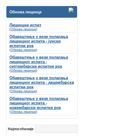
Велико нам је задовољство да Вас
обавестимо да ће се
Обнова лиценце
СИМПОЗИЈУМ ПОВОДОМ СВЕТСКОГ
ДАНА СЛУХА
Лиценцни испит
(
Обнова лиценце
)
одржати
8-9. март 2024. године у Хотелу
Holiday Inn, Београд
Обавештење у вези полагања
лиценцног испита - јунски
Губитак слуха се често назива
испитни рок
„невидљивим инвалидитетом“
не само
(
Обнова лиценце
)
због недостатка видљивих симптома, вец́
Обавештење у вези полагања
зато што је дуго био стигматизован у
лиценцног испита -
друштву и недовољно препознат од
септембарски испитни рок
стране креатора здравствене политике и
(
Обнова лиценце
)
буџета.
Обавештење у вези полагања
лиценцног испита - децембарски
испитни рок
(
Обнова лиценце
)
Обавештење у вези полагања
лиценцног испита -
новембарски испитни рок
(
Обнова лиценце
)
Најпосећеније