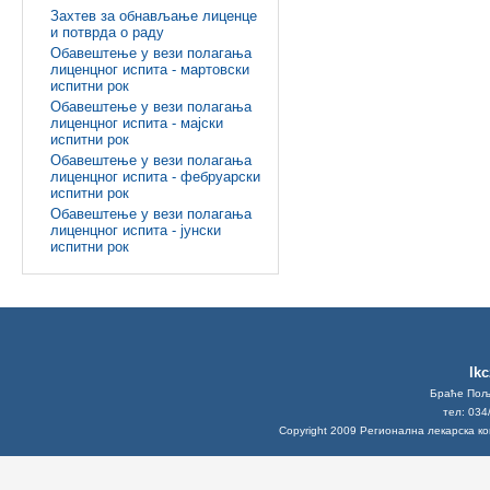
Захтев за обнављање лиценце
и потврда о раду
Обавештење у вези полагања
лиценцног испита - мартовски
испитни рок
Обавештење у вези полагања
лиценцног испита - мајски
испитни рок
Обавештење у вези полагања
лиценцног испита - фебруарски
испитни рок
Обавештење у вези полагања
лиценцног испита - јунски
испитни рок
lk
Браће Поља
тел: 034
Copyright 2009 Регионална лекарска к