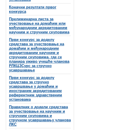
Коначни резултати првог
конкурса
Прелиминарна листа за
учествовање на домаћим или
међународним акредитованим
научним и стручним скуповима
Први конкурс за доделу
средстава за учествовање на
домаћим и међународним
акредитованим научним и
стручним скуповима, где се
планира уживо учешће чланова
РЛКЦЗСурс за стручно
усавршавање
Први конкурс за доделу
средстава за стручно
усавршвање у домаћим и
иностраним акредитованим
референтним здравственим
установама
Правилник о додели средстава
за учествовање на научним и
стручним скуповима и
стручном усавршавању чланова
ЛКС