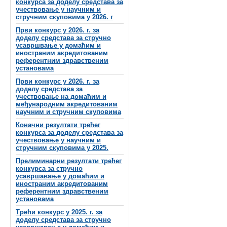
конкурса за доделу средстава за
учествовање у научним и
стручним скуповима у 2026. г
Први конкурс у 2026. г. за
доделу средстава за стручно
усавршвање у домаћим и
иностраним акредитованим
референтним здравственим
установама
Први конкурс у 2026. г. за
доделу средстава за
учествовање на домаћим и
међународним акредитованим
научним и стручним скуповима
Коначни резултати трећег
конкурса за доделу средстава за
учествовање у научним и
стручним скуповима у 2025.
Прелиминарни резултати трећег
конкурса за стручно
усавршавање у домаћим и
иностраним акредитованим
референтним здравственим
установама
Трећи конкурс у 2025. г. за
доделу средстава за стручно