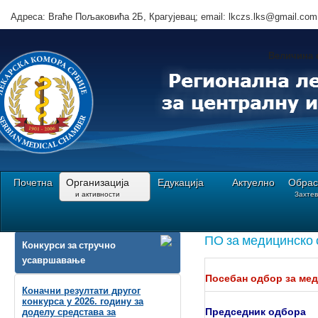
Адреса: Brаће Пољаковића 2Б, Крагујевац; email: lkczs.lks@gmail.com
Величина 
Почетна
Организација
Едукација
Актуелно
Обрас
и активности
Захте
Ви сте овде:
Почетна
Организација||и активности
Посебни одбори РЛКЦЗС
ПО за медицинско
Конкурси за стручно
усавршавање
Посебан одбор за ме
Коначни резултати другог
конкурса у 2026. годину за
Председник одбора
доделу средстава за