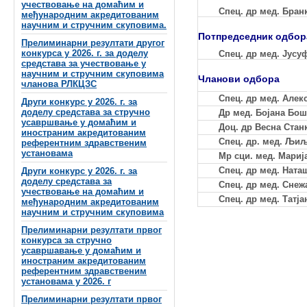
учествовање на домаћим и
Спец. др мед. Бран
међународним акредитованим
научним и стручним скуповима.
Потпредседник одбор
Прелиминарни резултати другог
конкурса у 2026. г. за доделу
Спец. др мед. Јусу
средстава за учествовање у
научним и стручним скуповима
Чланови одбора
чланова РЛКЦЗС
Спец. др мед. Алек
Други конкурс у 2026. г. за
доделу средстава за стручно
Др мед. Бојана Бо
усавршвање у домаћим и
Доц. др Весна Стан
иностраним акредитованим
Спец. др. мед. Љи
референтним здравственим
установама
Мр сци. мед. Мари
Спец. др мед. Нат
Други конкурс у 2026. г. за
доделу средстава за
Спец. др мед. Сне
учествовање на домаћим и
Спец. др мед. Татј
међународним акредитованим
научним и стручним скуповима
Прелиминарни резултати првог
конкурса за стручно
усавршавање у домаћим и
иностраним акредитованим
референтним здравственим
установама у 2026. г
Прелиминарни резултати првог