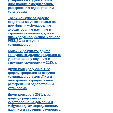
усавршавање у домаћим и
иностраним акредитованим
референтним здравственим
установама
Трећи конкурс за доделу
средстава за учествовање на
домаћим и међународним
акредитованим научним и
стручним скуповима, где се
планира уживо учешће чланова
РЛКЦЗС за стручно
усавршавање
Коначни резултати другог
конкурса за доделу средстава за
учествовање у научним и
стручним скуповима у 2025. г.
Други конкурс у 2025. г. за
доделу средстава за стручно
усавршавање у домаћим и
иностраним акредитованим
референтним здравственим
установама
Други конкурс у 2025. г. за
доделу средстава за
учествовање на домаћим и
међународним акредитованим
научним и стручним скуповима