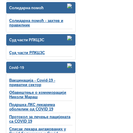
Солидарна помоћ
Солидарна помоћ - захтев и
правилник
Суд части РЛКЦЗС
Суд части РЛКЦЗС
Covid-19
Вакцинација - Covid-19 -
приватни сектор
Обавештење о комеморацији
Николи Мараш
Подршка ЛКС лекарима
оболелим од COVID 19
Протокол за лечење пацијената
са COVID 19
Списак лекара ангажованих у