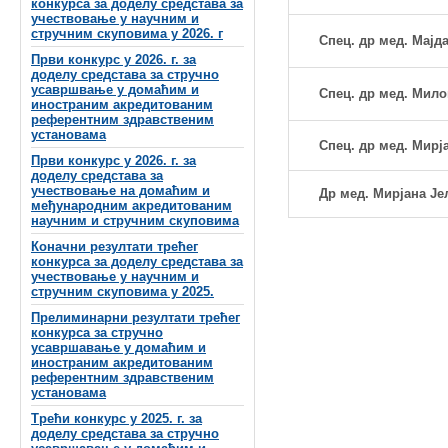
конкурса за доделу средстава за
учествовање у научним и
стручним скуповима у 2026. г
Спец. др мед.
Мајда
Први конкурс у 2026. г. за
доделу средстава за стручно
усавршвање у домаћим и
Спец. др мед. Мило
иностраним акредитованим
референтним здравственим
установама
Спец. др мед. Мирј
Први конкурс у 2026. г. за
доделу средстава за
учествовање на домаћим и
Др мед.
Мирјана Је
међународним акредитованим
научним и стручним скуповима
Коначни резултати трећег
конкурса за доделу средстава за
учествовање у научним и
стручним скуповима у 2025.
Прелиминарни резултати трећег
конкурса за стручно
усавршавање у домаћим и
иностраним акредитованим
референтним здравственим
установама
Трећи конкурс у 2025. г. за
доделу средстава за стручно