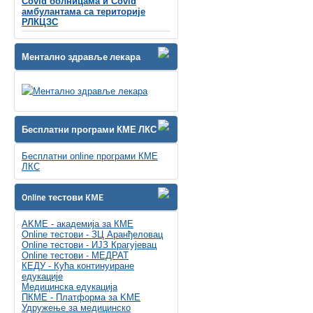
Covid болницама и Covid
амбулантама са територије
РЛКЦЗС
Ментално здравље лекара
Бесплатни програми КМЕ ЛКС
Бесплатни online програми КМЕ
ЛКС
Online тестови KME
AKME - академија за КМЕ
Online тестови - ЗЦ Аранђеловац
Online тестови - ИЈЗ Крагујевац
Online тестови - МЕДРАТ
КЕДУ - Кућа континуиране
едукације
Медицинска едукација
ПКМЕ - Платформа за KME
Удружење за медицинско