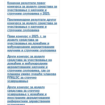
Коначни резултати првог
конкурса за доделу средстава за
учествовање у научним и
стручним скуповима у 2025.
Прелиминарни резултати другог
конкурса за доделу средстава за
учествовање у научним и
стручним скуповима
Први конкурс у 2025. г. за
доделу средстава за
учествовање на домаћим и
међународним акредитованим
научним и стручним скуповима
Други конкурс за доделу
средстава за учествовање на
домаћим и међународним
акредитованим научним и
стручним скуповима, где се
планира уживо учешће чланова
РЛКЦЗС за стручно
усавршавање
Други конкурс за доделу
средстава за стручно
усавршвање у домаћим и
иностраним акредитованим
референтним здравственим
установама