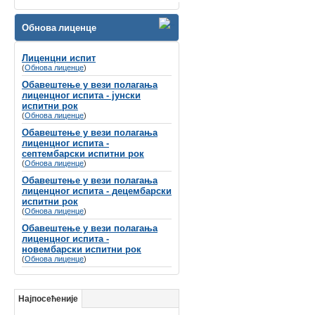
Велико нам је задовољство да Вас
обавестимо да ће се
Обнова лиценце
СИМПОЗИЈУМ ПОВОДОМ СВЕТСКОГ
ДАНА СЛУХА
Лиценцни испит
(
Обнова лиценце
)
одржати
8-9. март 2024. године у Хотелу
Holiday Inn, Београд
Обавештење у вези полагања
лиценцног испита - јунски
Губитак слуха се често назива
испитни рок
„невидљивим инвалидитетом“
не само
(
Обнова лиценце
)
због недостатка видљивих симптома, вец́
Обавештење у вези полагања
зато што је дуго био стигматизован у
лиценцног испита -
друштву и недовољно препознат од
септембарски испитни рок
стране креатора здравствене политике и
(
Обнова лиценце
)
буџета.
Обавештење у вези полагања
лиценцног испита - децембарски
испитни рок
(
Обнова лиценце
)
Обавештење у вези полагања
лиценцног испита -
новембарски испитни рок
(
Обнова лиценце
)
Најпосећеније