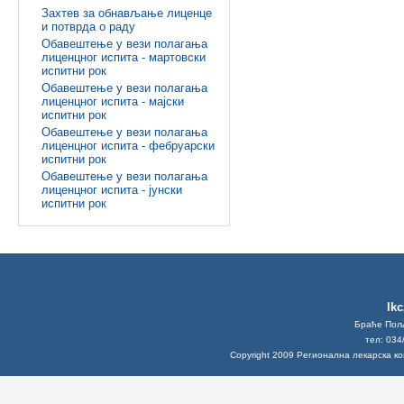
Захтев за обнављање лиценце
и потврда о раду
Обавештење у вези полагања
лиценцног испита - мартовски
испитни рок
Обавештење у вези полагања
лиценцног испита - мајски
испитни рок
Обавештење у вези полагања
лиценцног испита - фебруарски
испитни рок
Обавештење у вези полагања
лиценцног испита - јунски
испитни рок
lk
Браће Поља
тел: 034
Copyright 2009 Регионална лекарска к