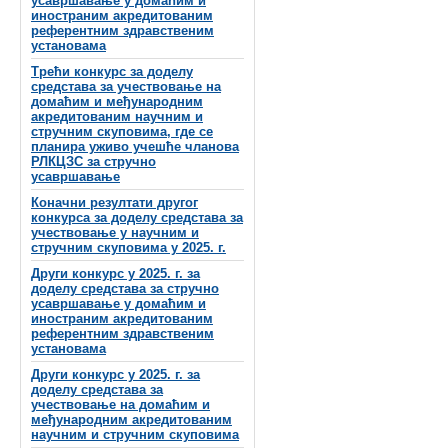
усавршавање у домаћим и
иностраним акредитованим
референтним здравственим
установама
Трећи конкурс за доделу
средстава за учествовање на
домаћим и међународним
акредитованим научним и
стручним скуповима, где се
планира уживо учешће чланова
РЛКЦЗС за стручно
усавршавање
Коначни резултати другог
конкурса за доделу средстава за
учествовање у научним и
стручним скуповима у 2025. г.
Други конкурс у 2025. г. за
доделу средстава за стручно
усавршавање у домаћим и
иностраним акредитованим
референтним здравственим
установама
Други конкурс у 2025. г. за
доделу средстава за
учествовање на домаћим и
међународним акредитованим
научним и стручним скуповима