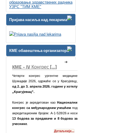
образовање здравствених радника
УЗРС "ТИМ КМЕ"
Пријава насиља над лекарима
КМЕ обавештења организатора
ес [...]
КМЕ Симпозијум [...]
 ургентне медицине
жаће се у Крагујевцу,
 2026. године у хотелу
тован као
Национални
народним учешћем
под
јем: А-1-528/26 и носи
даваче и 8 бодова за
Поштоване колеге,
Детаљније...
Детаљније...