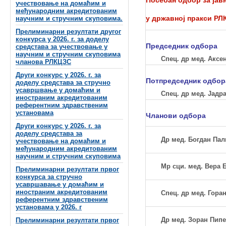
учествовање на домаћим и
међународним акредитованим
у државној пракси Р
научним и стручним скуповима.
Прелиминарни резултати другог
конкурса у 2026. г. за доделу
Председник одбора
средстава за учествовање у
научним и стручним скуповима
Спец. др мед. Аксе
чланова РЛКЦЗС
Други конкурс у 2026. г. за
Потпредседник одбор
доделу средстава за стручно
усавршвање у домаћим и
Спец. др мед.
Јадра
иностраним акредитованим
референтним здравственим
установама
Чланови одбора
Други конкурс у 2026. г. за
доделу средстава за
Др мед. Богдан Пал
учествовање на домаћим и
међународним акредитованим
научним и стручним скуповима
Мр сци. мед. Вера
Прелиминарни резултати првог
конкурса за стручно
усавршавање у домаћим и
иностраним акредитованим
Спец. др мед.
Гора
референтним здравственим
установама у 2026. г
Др мед. Зоран Пип
Прелиминарни резултати првог