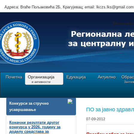
Адреса: Brаће Пољаковића 2Б, Крагујевац; email: lkczs.lks@gmail.com
Величина 
Почетна
Организација
Едукација
Актуелно
Обрас
и активности
Захте
Ви сте овде:
Почетна
Организација||и активности
Посебни одбори РЛКЦЗС
Конкурси за стручно
ПО за јавно здрав
усавршавање
07-09-2012
Коначни резултати другог
конкурса у 2026. годину за
доделу средстава за
Посебан одбор за јав