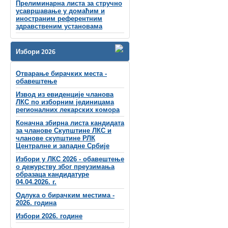
Прелиминарна листа за стручно
усавршавање у домаћим и
иностраним референтним
здравственим установама
Избори 2026
Отварање бирачких места -
обавештење
Извод из евиденције чланова
ЛКС по изборним јединицама
регионалних лекарских комора
Коначна збирна листа кандидата
за чланове Скупштине ЛКС и
чланове скупштинe РЛК
Централне и западне Србије
Избори у ЛКС 2026 - обавештење
о дежурству због преузимања
образаца кандидатуре
04.04.2026. г.
Одлука о бирачким местима -
2026. година
Избори 2026. године