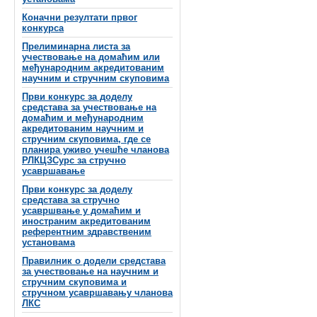
Коначни резултати првог
конкурса
Прелиминарна листа за
учествовање на домаћим или
међународним акредитованим
научним и стручним скуповима
Први конкурс за доделу
средстава за учествовање на
домаћим и међународним
акредитованим научним и
стручним скуповима, где се
планира уживо учешће чланова
РЛКЦЗСурс за стручно
усавршавање
Први конкурс за доделу
средстава за стручно
усавршвање у домаћим и
иностраним акредитованим
референтним здравственим
установама
Правилник о додели средстава
за учествовање на научним и
стручним скуповима и
стручном усавршавању чланова
ЛКС