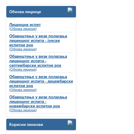
Велико нам је задовољство да Вас
обавестимо да ће се
Обнова лиценце
СИМПОЗИЈУМ ПОВОДОМ СВЕТСКОГ
ДАНА СЛУХА
Лиценцни испит
(
Обнова лиценце
одржати
8-9. март 2024. године у Хотелу
)
Holiday Inn, Београд
Обавештење у вези полагања
лиценцног испита - јунски
Губитак слуха се често назива
испитни рок
„невидљивим инвалидитетом“
не само
(
Обнова лиценце
)
због недостатка видљивих симптома, вец́
Обавештење у вези полагања
зато што је дуго био стигматизован у
лиценцног испита -
друштву и недовољно препознат од
септембарски испитни рок
стране креатора здравствене политике и
(
Обнова лиценце
)
буџета.
Обавештење у вези полагања
лиценцног испита - децембарски
испитни рок
(
Обнова лиценце
)
Обавештење у вези полагања
лиценцног испита -
новембарски испитни рок
(
Обнова лиценце
)
Корисни линкови