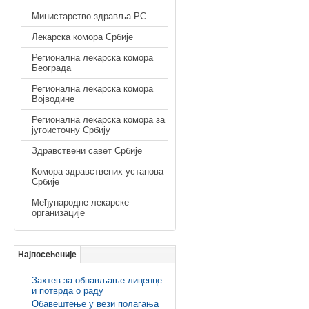
Министарство здравља РС
Лекарска комора Србије
Регионална лекарска комора
Београда
Регионална лекарска комора
Војводине
Регионална лекарска комора за
југоисточну Србију
Здравствени савет Србије
Комора здравствених установа
Србије
Међународне лекарске
организације
Најпосећеније
Захтев за обнављање лиценце
и потврда о раду
Обавештење у вези полагања