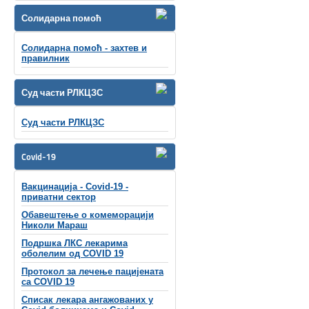
Солидарна помоћ
Солидарна помоћ - захтев и
правилник
Суд части РЛКЦЗС
Суд части РЛКЦЗС
Covid-19
Вакцинација - Covid-19 -
приватни сектор
Обавештење о комеморацији
Николи Мараш
Подршка ЛКС лекарима
оболелим од COVID 19
Протокол за лечење пацијената
са COVID 19
Списак лекара ангажованих у