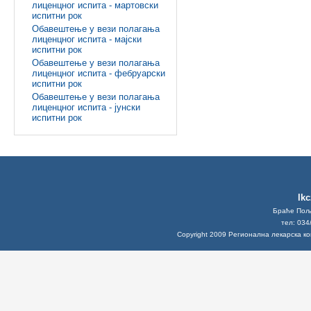
лиценцног испита - мартовски
испитни рок
Обавештење у вези полагања
лиценцног испита - мајски
испитни рок
Обавештење у вези полагања
лиценцног испита - фебруарски
испитни рок
Обавештење у вези полагања
лиценцног испита - јунски
испитни рок
lk
Браће Поља
тел: 034
Copyright 2009 Регионална лекарска к