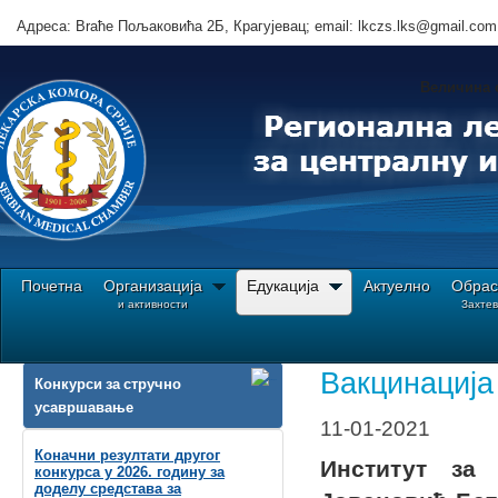
Адреса: Brаће Пољаковића 2Б, Крагујевац; email: lkczs.lks@gmail.com
Величина 
Почетна
Организација
Едукација
Актуелно
Обрас
и активности
Захте
Ви сте овде:
Почетна
Едукација
Обавештења oрганизатора програма КМЕ
Вакцинација 
Конкурси за стручно
усавршавање
11-01-2021
Коначни резултати другог
Институт за
конкурса у 2026. годину за
доделу средстава за