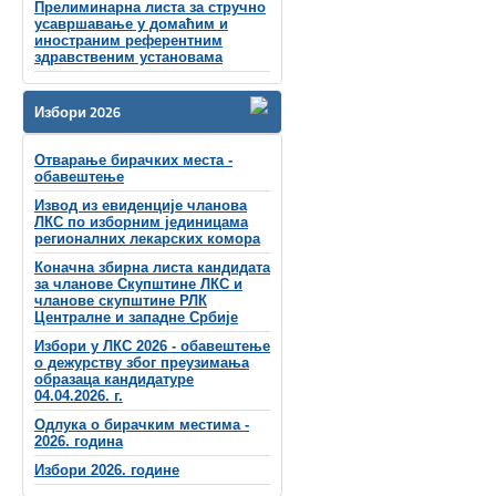
Прелиминарна листа за стручно
усавршавање у домаћим и
иностраним референтним
здравственим установама
Избори 2026
Отварање бирачких места -
обавештење
Извод из евиденције чланова
ЛКС по изборним јединицама
регионалних лекарских комора
Коначна збирна листа кандидата
за чланове Скупштине ЛКС и
чланове скупштинe РЛК
Централне и западне Србије
Избори у ЛКС 2026 - обавештење
о дежурству због преузимања
образаца кандидатуре
04.04.2026. г.
Одлука о бирачким местима -
2026. година
Избори 2026. године