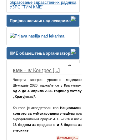
образовање здравствених радника
УЗРС "ТИМ КМЕ"
Пријава насиља над лекарима
КМЕ обавештења организатора
КМЕ Симпозијум [...]
медицине
рагујевцу,
е у хотелу
ционални
ешћем
под
/26 и носи
бодова за
Поштоване колеге,
љније...
Детаљније...