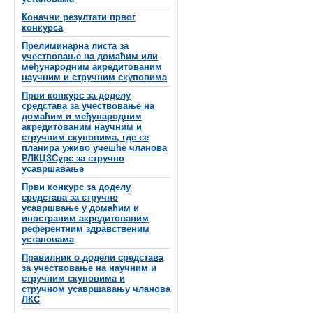
Коначни резултати првог
конкурса
Прелиминарна листа за
учествовање на домаћим или
међународним акредитованим
научним и стручним скуповима
Први конкурс за доделу
средстава за учествовање на
домаћим и међународним
акредитованим научним и
стручним скуповима, где се
планира уживо учешће чланова
РЛКЦЗСурс за стручно
усавршавање
Први конкурс за доделу
средстава за стручно
усавршвање у домаћим и
иностраним акредитованим
референтним здравственим
установама
Правилник о додели средстава
за учествовање на научним и
стручним скуповима и
стручном усавршавању чланова
ЛКС