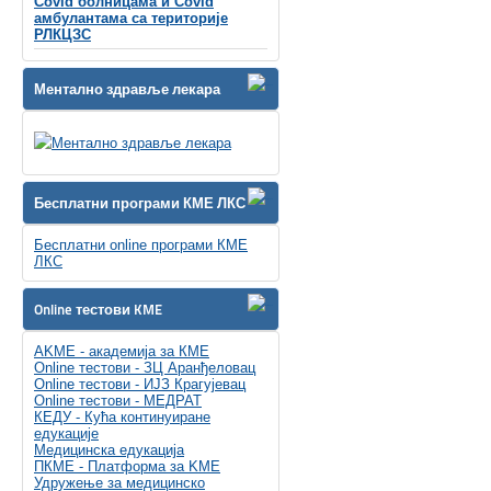
Covid болницама и Covid
амбулантама са територије
РЛКЦЗС
Ментално здравље лекара
Бесплатни програми КМЕ ЛКС
Бесплатни online програми КМЕ
ЛКС
Online тестови KME
AKME - академија за КМЕ
Online тестови - ЗЦ Аранђеловац
Online тестови - ИЈЗ Крагујевац
Online тестови - МЕДРАТ
КЕДУ - Кућа континуиране
едукације
Медицинска едукација
ПКМЕ - Платформа за KME
Удружење за медицинско