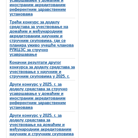
усавршавање у домаћим и
иностраним акредитованим
референтним здравственим
установама
Трећи конкурс за доделу
средстава за учествовање на
домаћим и међународним
акредитованим научним и
стручним скуповима, где се
планира уживо учешће чланова
РЛКЦЗС за стручно
усавршавање
Коначни резултати другог
конкурса за доделу средстава за
учествовање у научним и
стручним скуповима у 2025. г.
Други конкурс у 2025. г. за
доделу средстава за стручно
усавршавање у домаћим и
иностраним акредитованим
референтним здравственим
установама
Други конкурс у 2025. г. за
доделу средстава за
учествовање на домаћим и
међународним акредитованим
научним и стручним скуповима