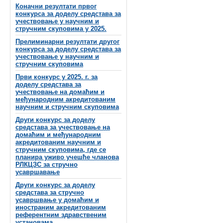
Коначни резултати првог
конкурса за доделу средстава за
учествовање у научним и
стручним скуповима у 2025.
Прелиминарни резултати другог
конкурса за доделу средстава за
учествовање у научним и
стручним скуповима
Први конкурс у 2025. г. за
доделу средстава за
учествовање на домаћим и
међународним акредитованим
научним и стручним скуповима
Други конкурс за доделу
средстава за учествовање на
домаћим и међународним
акредитованим научним и
стручним скуповима, где се
планира уживо учешће чланова
РЛКЦЗС за стручно
усавршавање
Други конкурс за доделу
средстава за стручно
усавршвање у домаћим и
иностраним акредитованим
референтним здравственим
установама