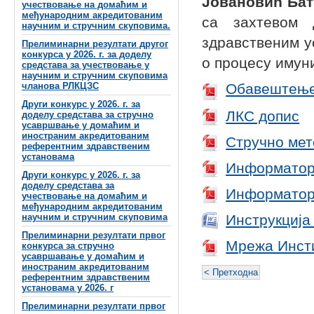
Јовановић Бат
учествовање на домаћим и
међународним акредитованим
са захтевом 
научним и стручним скуповима.
здравственим ус
Прелиминарни резултати другог
конкурса у 2026. г. за доделу
о процесу имун
средстава за учествовање у
научним и стручним скуповима
чланова РЛКЦЗС
Обавештењ
Други конкурс у 2026. г. за
ЛКС допис
доделу средстава за стручно
усавршвање у домаћим и
иностраним акредитованим
Стручно мет
референтним здравственим
установама
Информатор 
Други конкурс у 2026. г. за
доделу средстава за
Информатор 
учествовање на домаћим и
међународним акредитованим
Инструкција
научним и стручним скуповима
Прелиминарни резултати првог
Мрежа Инсти
конкурса за стручно
усавршавање у домаћим и
иностраним акредитованим
< Претходна
референтним здравственим
установама у 2026. г
Прелиминарни резултати првог