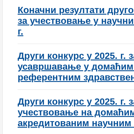
Коначни резултати друго
за учествовање у научни
г.
Други конкурс у 2025. г.
усавршавање у домаћим
референтним здравстве
Други конкурс у 2025. г.
учествовање на домаћи
акредитованим научним 