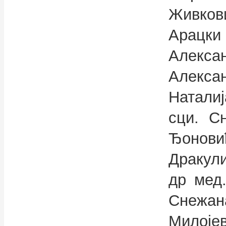
Живков
Арацк
Алексан
Алекса
Натали
сци. С
Ђонови
Дракули
др мед.
Снежа
Милоје