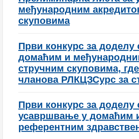
међународним акредито
скуповима
Први конкурс за доделу 
домаћим и међународни
стручним скуповима, гд
чланова РЛКЦЗСурс за 
Први конкурс за доделу 
усавршвање у домаћим 
референтним здравстве