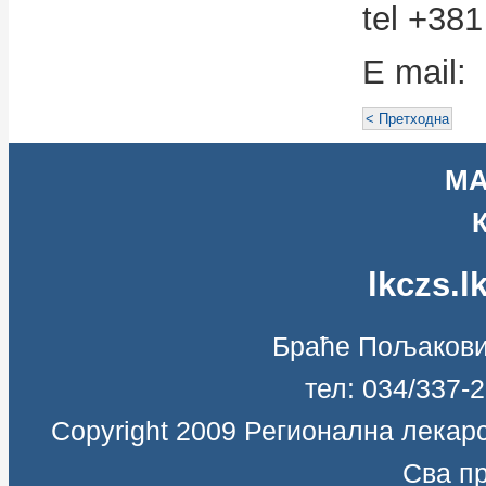
tel +38
E mail:
< Претходна
МА
lkczs.
Браће Пољаковић
тел: 034/337-
Copyright 2009 Регионална лекарс
Сва п