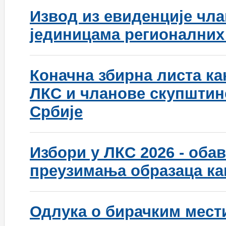
Извод из евиденције чл
јединицама регионалних
Коначна збирна листа к
ЛКС и чланове скупштин
Србије
Избори у ЛКС 2026 - оба
преузимања образаца кан
Одлука о бирачким мести