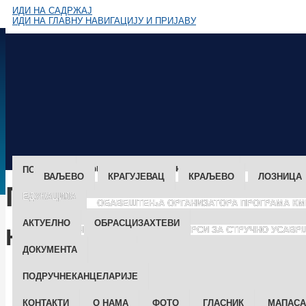
ИДИ НА САДРЖАЈ
ИДИ НА ГЛАВНУ НАВИГАЦИЈУ И ПРИЈАВУ
ПОЧЕТНА
ОРГАНИЗАЦИЈА
И АКТИВНОСТИ
ВАЉЕВО
КРАГУЈЕВАЦ
КРАЉЕВО
ЛОЗНИЦА
Претрага
ЕДУКАЦИЈА
ОБАВЕШТЕЊА OРГАНИЗАТОРА ПРОГРАМА КМ
АКТУЕЛНО
ОБРАСЦИ
ЗАХТЕВИ
Навигација
ONLINE KME
ДОКУМЕНТА
Адреса: Brаће
ПОДРУЧНЕ
КАНЦЕЛАРИЈЕ
КОНТАКТИ
О НАМА
ФОТО
ГЛАСНИК
МАПА
СА