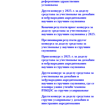
референтним здравственим
установама
Други конкурс у 2025. г. за доделу
средстава за учествовање на домаћим
и међународним акредитованим
научним и стручним скуповима
Коначни резултати првог конкурса за
доделу средстава за учествовање у
научним и стручним скуповима у 2025.
Прелиминарни резултати другог
конкурса за доделу средстава за
учествовање у научним и стручним
скуповима
Први конкурс у 2025. г. за доделу
средстава за учествовање на домаћим
и међународним акредитованим
научним и стручним скуповима
Други конкурс за доделу средстава за
учествовање на домаћим и
међународним акредитованим
научним и стручним скуповима, где се
планира уживо учешће чланова
РЛКЦЗС за стручно усавршавање
Други конкурс за доделу средстава за
стручно усавршвање у домаћим и
иностраним акредитованим