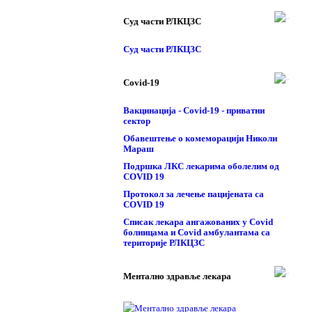
Суд части РЛКЦЗС
Суд части РЛКЦЗС
Covid-19
Вакцинација - Covid-19 - приватни
сектор
Обавештење о комеморацији Николи
Мараш
Подршка ЛКС лекарима оболелим од
COVID 19
Протокол за лечење пацијената са
COVID 19
Списак лекара ангажованих у Covid
болницама и Covid амбулантама са
територије РЛКЦЗС
Ментално здравље лекара