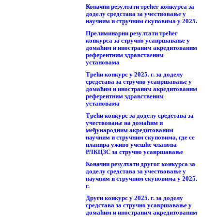
Коначни резултати трећег конкурса за
доделу средстава за учествовање у
научним и стручним скуповима у 2025.
Прелиминарни резултати трећег
конкурса за стручно усавршавање у
домаћим и иностраним акредитованим
референтним здравственим
установама
Трећи конкурс у 2025. г. за доделу
средстава за стручно усавршавање у
домаћим и иностраним акредитованим
референтним здравственим
установама
Трећи конкурс за доделу средстава за
учествовање на домаћим и
међународним акредитованим
научним и стручним скуповима, где се
планира уживо учешће чланова
РЛКЦЗС за стручно усавршавање
Коначни резултати другог конкурса за
доделу средстава за учествовање у
научним и стручним скуповима у 2025.
г.
Други конкурс у 2025. г. за доделу
средстава за стручно усавршавање у
домаћим и иностраним акредитованим