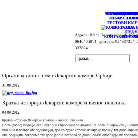
ЧЛАНОВИ НАДЗ
ПРЕДСЕДНИК И
ВАЉЕВО
ЧЛАНОВИ ИЗВ
ЧЛАНОВИ 
ЗА ЛЕКА
КР
П
П
ПАЗАР
ОБАВЕШТЕЊ
ПОСЕ
СМЕ
ТЕСТОВИ KME
ПО ЗА СЕК.
ПО ЗА
СУД Ч
Адреса: Brаће Пољаковића 2Б, Крагу
КОНТАКТИ
ПО ЗЈЗ 
СТРУЧ
О
0646495014; централа 034337254; 
337884
Организациона шема Лекарске коморе Србије
31-08-2012
Кратка историја Лекарске коморе и њеног гласника
04-09-2012
Кратка историја Лекарске коморе и њеног Гласника
Нагли развој медицинске науке у у Европским земљама 19. века, а нарочито у њени
болница и лекарских ординација, док са друге стране лекарску праксу тог доба караке
све бројнијим лекарима тог доба јавља потреба за доношењем обавезујућих правила