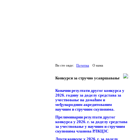
Ви сте овде:
Почетна
О нама
Конкурси за стручно усавршавање
Коначни резултати другог конкурса у
2026. годину за доделу средстава за
учествовање на домаћим и
међународним акредитованим
научним и стручним скуповима.
Прелиминарни резултати другог
конкурса у 2026. г. за доделу средстава
за учествовање у научним и стручним
скуповима чланова РЛКЦЗС
Други конкурс у 2026. г. за доделу