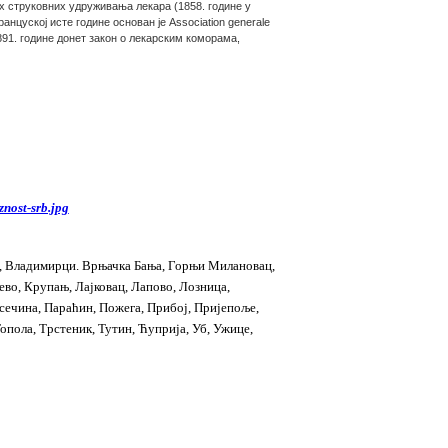
 струковних удруживања лекара (1858. године у
нцуској исте године основан је Association generale
1891. године донет закон о лекарским коморама,
а, Владимирци. Врњачка Бања, Горњи Милановац,
ево, Крупањ, Лајковац, Лапово, Лозница,
сечина, Параћин, Пожега, Прибој, Пријепоље,
опола, Трстеник, Тутин, Ћуприја, Уб, Ужице,