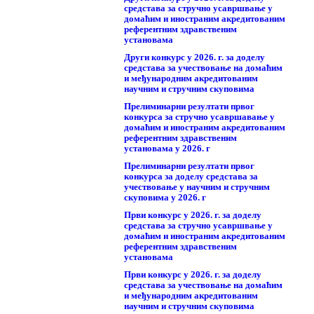
средстава за стручно усавршвање у
домаћим и иностраним акредитованим
референтним здравственим
установама
Други конкурс у 2026. г. за доделу
средстава за учествовање на домаћим
и међународним акредитованим
научним и стручним скуповима
Прелиминарни резултати првог
конкурса за стручно усавршавање у
домаћим и иностраним акредитованим
референтним здравственим
установама у 2026. г
Прелиминарни резултати првог
конкурса за доделу средстава за
учествовање у научним и стручним
скуповима у 2026. г
Први конкурс у 2026. г. за доделу
средстава за стручно усавршвање у
домаћим и иностраним акредитованим
референтним здравственим
установама
Први конкурс у 2026. г. за доделу
средстава за учествовање на домаћим
и међународним акредитованим
научним и стручним скуповима