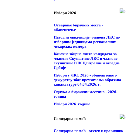
Избори 2026
Отварање бирачких места -
обавештење
Извод из евиденције чланова ЛКС по
изборним јединицама регионалних
лекарских комора
Коначна збирна листа кандидата за
чланове Скупштине ЛКС и чланове
скупштинe РЛК Централне и западне
Србије
Избори у ЛКС 2026 - обавештење о
дежурству због преузимања образаца
кандидатуре 04.04.2026. г.
Одлука о бирачким местима - 2026.
година
Избори 2026. године
Солидарна помоћ
Солидарна помоћ - захтев и правилник