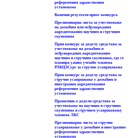
референтним здравственим
установама
Коначни резултати првог конкурса
Прелиминарна листа за учествовање
на домаћим или међународним
акредитованим научним и стручним
скуповима
Први конкурс за доделу средстава за
учествовање на домаћим и
међународним акредитованим
научним и стручним скуповима, где се
планира уживо учешће чланова
РЛКЦЗСурс за стручно усавршавање
Први конкурс за доделу средстава за
стручно усавршвање у домаћим и
иностраним акредитованим
референтним здравственим
установама
Правилник о додели средстава за
учествовање на научним и стручним
скуповима и стручном усавршавању
чланова ЛКС
Прелиминарна листа за стручно
усавршавање у домаћим и иностраним
референтним здравственим
установама