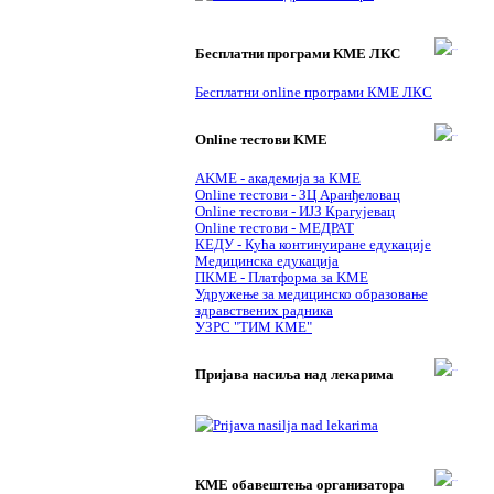
Бесплатни програми КМЕ ЛКС
Бесплатни online програми КМЕ ЛКС
Online тестови KME
AKME - академија за КМЕ
Online тестови - ЗЦ Аранђеловац
Online тестови - ИЈЗ Крагујевац
Online тестови - МЕДРАТ
КЕДУ - Кућа континуиране едукације
Медицинска едукација
ПКМЕ - Платформа за KME
Удружење за медицинско образовање
здравствених радника
УЗРС "ТИМ КМЕ"
Пријава насиља над лекарима
КМЕ обавештења организатора