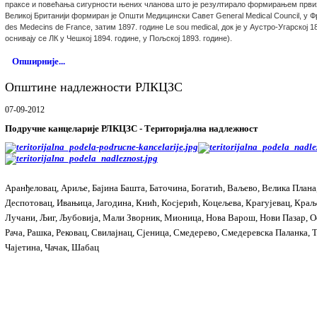
праксе и повећања сигурности њених чланова што је резултирало формирањем првих
Великој Британији формиран је Општи Медицински Савет General Medical Council, у Фра
des Medecins de France, затим 1897. године Le sou medical, док је у Аустро-Угарској 
оснивају се ЛК у Чешкој 1894. године, у Пољској 1893. године).
Опширније...
Општине надлежности РЛКЦЗС
07-09-2012
Подручне канцеларије РЛКЦЗС - Територијална надлежност
Аранђеловац, Ариље, Бајина Башта, Баточина, Богатић, Ваљево, Велика План
Деспотовац, Ивањица, Јагодина, Кнић, Косјерић, Коцељева, Крагујевац, Краљ
Лучани, Љиг, Љубовија, Мали Зворник, Мионица, Нова Варош, Нови Пазар, О
Рача, Рашка, Рековац, Свилајнац, Сјеница, Смедерево, Смедеревска Паланка, Т
Чајетина, Чачак, Шабац