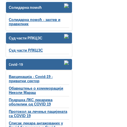
Солидарна помоћ
Солидарна помоћ - захтев и
правилник
Суд части РЛКЦЗС
Суд части РЛКЦЗС
Covid-19
Вакцинација - Covid-19 -
приватни сектор
Обавештење о комеморацији
Николи Мараш
Подршка ЛКС лекарима
оболелим од COVID 19
Протокол за лечење пацијената
са COVID 19
Списак лекара ангажованих у