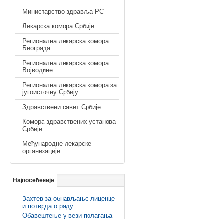
Министарство здравља РС
Лекарска комора Србије
Регионална лекарска комора
Београда
Регионална лекарска комора
Војводине
Регионална лекарска комора за
југоисточну Србију
Здравствени савет Србије
Комора здравствених установа
Србије
Међународне лекарске
организације
Најпосећеније
Захтев за обнављање лиценце
и потврда о раду
Обавештење у вези полагања