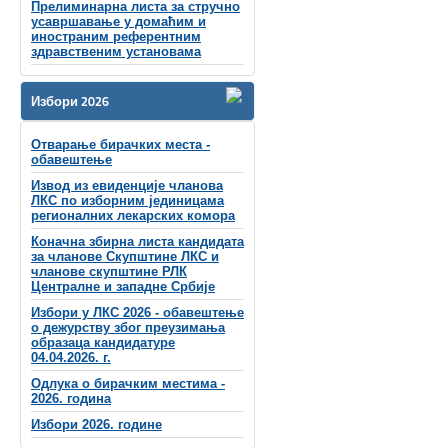
Прелиминарна листа за стручно
усавршавање у домаћим и
иностраним референтним
здравственим установама
Избори 2026
Отварање бирачких места -
обавештење
Извод из евиденције чланова
ЛКС по изборним јединицама
регионалних лекарских комора
Коначна збирна листа кандидата
за чланове Скупштине ЛКС и
чланове скупштинe РЛК
Централне и западне Србије
Избори у ЛКС 2026 - обавештење
о дежурству због преузимања
образаца кандидатуре
04.04.2026. г.
Одлука о бирачким местима -
2026. година
Избори 2026. године