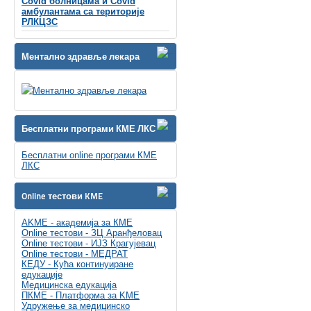
Covid болницама и Covid
амбулантама са територије
РЛКЦЗС
Ментално здравље лекара
Бесплатни програми КМЕ ЛКС
Бесплатни online програми КМЕ
ЛКС
Online тестови KME
AKME - академија за КМЕ
Online тестови - ЗЦ Аранђеловац
Online тестови - ИЈЗ Крагујевац
Online тестови - МЕДРАТ
КЕДУ - Кућа континуиране
едукације
Медицинска едукација
ПКМЕ - Платформа за KME
Удружење за медицинско