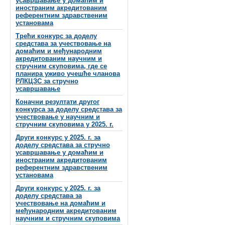
усавршавање у домаћим и
иностраним акредитованим
референтним здравственим
установама
Трећи конкурс за доделу
средстава за учествовање на
домаћим и међународним
акредитованим научним и
стручним скуповима, где се
планира уживо учешће чланова
РЛКЦЗС за стручно
усавршавање
Коначни резултати другог
конкурса за доделу средстава за
учествовање у научним и
стручним скуповима у 2025. г.
Други конкурс у 2025. г. за
доделу средстава за стручно
усавршавање у домаћим и
иностраним акредитованим
референтним здравственим
установама
Други конкурс у 2025. г. за
доделу средстава за
учествовање на домаћим и
међународним акредитованим
научним и стручним скуповима