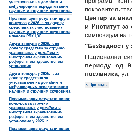
програма конт
учествовање на домаћим и
међународним акредитованим
покровитељств
научним и стручним скуповима.
Центар за ана
Прелиминарни резултати другог
конкурса у 2026. г. за доделу
и Институт за
средстава за учествовање у
научним и стручним скуповима
симпозијум на т
чланова РЛКЦЗС
Други конкурс у 2026. г. за
"Безбедност у 
доделу средстава за стручно
усавршвање у домаћим и
Национални си
иностраним акредитованим
референтним здравственим
периоду од 9
установама
посланика
, ул
Други конкурс у 2026. г. за
доделу средстава за
учествовање на домаћим и
< Претходна
међународним акредитованим
научним и стручним скуповима
Прелиминарни резултати првог
конкурса за стручно
усавршавање у домаћим и
иностраним акредитованим
референтним здравственим
установама у 2026. г
Прелиминарни резултати првог