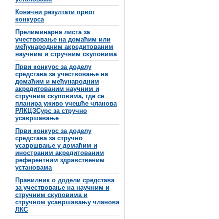
Коначни резултати првог
конкурса
Прелиминарна листа за
учествовање на домаћим или
међународним акредитованим
научним и стручним скуповима
Први конкурс за доделу
средстава за учествовање на
домаћим и међународним
акредитованим научним и
стручним скуповима, где се
планира уживо учешће чланова
РЛКЦЗСурс за стручно
усавршавање
Први конкурс за доделу
средстава за стручно
усавршвање у домаћим и
иностраним акредитованим
референтним здравственим
установама
Правилник о додели средстава
за учествовање на научним и
стручним скуповима и
стручном усавршавању чланова
ЛКС