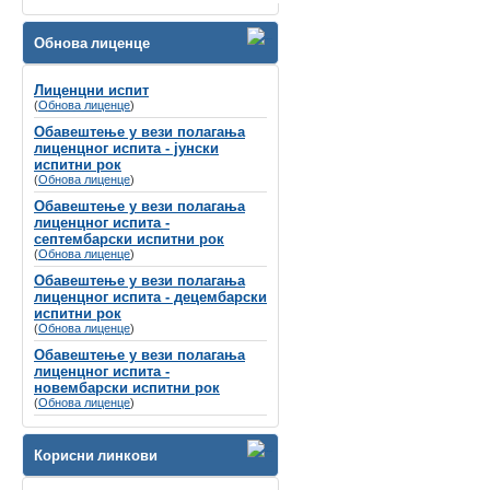
Велико нам је задовољство да Вас
обавестимо да ће се
Обнова лиценце
СИМПОЗИЈУМ ПОВОДОМ СВЕТСКОГ
ДАНА СЛУХА
Лиценцни испит
(
Обнова лиценце
одржати
8-9. март 2024. године у Хотелу
)
Holiday Inn, Београд
Обавештење у вези полагања
лиценцног испита - јунски
Губитак слуха се често назива
испитни рок
„невидљивим инвалидитетом“
не само
(
Обнова лиценце
)
због недостатка видљивих симптома, вец́
Обавештење у вези полагања
зато што је дуго био стигматизован у
лиценцног испита -
друштву и недовољно препознат од
септембарски испитни рок
стране креатора здравствене политике и
(
Обнова лиценце
)
буџета.
Обавештење у вези полагања
лиценцног испита - децембарски
испитни рок
(
Обнова лиценце
)
Обавештење у вези полагања
лиценцног испита -
новембарски испитни рок
(
Обнова лиценце
)
Корисни линкови