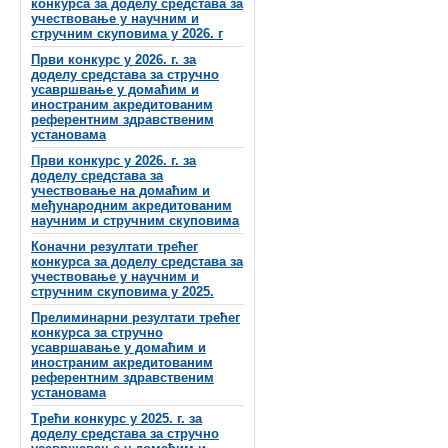
конкурса за доделу средстава за
учествовање у научним и
стручним скуповима у 2026. г
Први конкурс у 2026. г. за
доделу средстава за стручно
усавршвање у домаћим и
иностраним акредитованим
референтним здравственим
установама
Први конкурс у 2026. г. за
доделу средстава за
учествовање на домаћим и
међународним акредитованим
научним и стручним скуповима
Коначни резултати трећег
конкурса за доделу средстава за
учествовање у научним и
стручним скуповима у 2025.
Прелиминарни резултати трећег
конкурса за стручно
усавршавање у домаћим и
иностраним акредитованим
референтним здравственим
установама
Трећи конкурс у 2025. г. за
доделу средстава за стручно