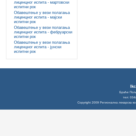
лиценцног испита - мартовски
испитни рок
Обавештење у вези полагања
лиценцног испита - мајски
испитни рок
Обавештење у вези полагања
лиценцног испита - фебруарски
испитни рок
Обавештење у вези полагања
лиценцног испита - јунски
испитни рок
lk
Браће Поља
тел: 034
Copyright 2009 Регионална лекарска к