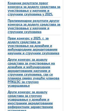
Коначни резултати првог
конкурса за доделу средстава за
учествовање у научним и
стручним скуповима у 2025.
Прелиминарни резултати другог
конкурса за доделу средстава за
учествовање у научним и
стручним скуповима
Први конкурс у 2025. г. за
доделу средстава за
учествовање на домаћим и
међународним акредитованим
научним и стручним скуповима
Други конкурс за доделу
средстава за учествовање на
домаћим и међународним
акредитованим научним и
стручним скуповима, где се
планира уживо учешће чланова
РЛКЦЗС за стручно
усавршавање
Други конкурс за доделу
средстава за стручно
усавршвање у домаћим и
иностраним акредитованим
референтним здравственим
установама