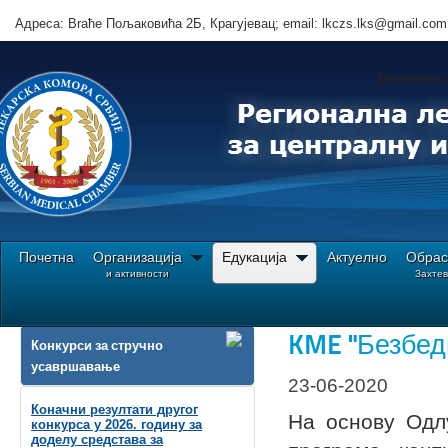
Адреса: Brаће Пољаковића 2Б, Крагујевац; email: lkczs.lks@gmail.com
Величина 
Почетна
Организација
Едукација
Актуелно
Обрас
и активности
Захте
Ви сте овде:
Почетна
Едукација
Обавештења oрганизатора програма КМЕ
KME "Безбедн
Конкурси за стручно
усавршавање
23-06-2020
Коначни резултати другог
На основу Одлу
конкурса у 2026. годину за
доделу средстава за