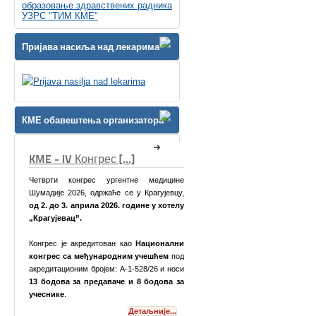
образовање здравствених радника
УЗРС "ТИМ КМЕ"
Пријава насиља над лекарима
КМЕ обавештења организатора
КМЕ Симпозијум [...]
медицине
агујевцу,
 у хотелу
ионални
ешћем
под
26 и носи
одова за
Поштоване колеге,
није...
Детаљније...