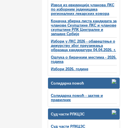
Извод из евиденције чланова ЛКС
по изборним јединицама
регионалних лекарских комора
Коначна збирна листа кандидата за
чланове Скупштине ЛКС и чланове
скупштинe РЛК Централне и
западне Србије
Избори у ЛКС 2026 - обавештење о
дежурству због преузимања
образаца кандидатуре 04.04.2026. г.
Одлука о бирачким местима - 2026.
година
Избори 2026. године
Солидарна помоћ
Солидарна помоћ - захтев и
правилник
Суд части РЛКЦЗС
Суд части РЛКЦЗС