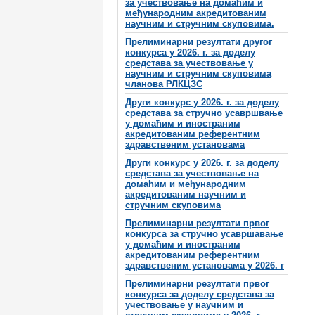
за учествовање на домаћим и
међународним акредитованим
научним и стручним скуповима.
Прелиминарни резултати другог
конкурса у 2026. г. за доделу
средстава за учествовање у
научним и стручним скуповима
чланова РЛКЦЗС
Други конкурс у 2026. г. за доделу
средстава за стручно усавршвање
у домаћим и иностраним
акредитованим референтним
здравственим установама
Други конкурс у 2026. г. за доделу
средстава за учествовање на
домаћим и међународним
акредитованим научним и
стручним скуповима
Прелиминарни резултати првог
конкурса за стручно усавршавање
у домаћим и иностраним
акредитованим референтним
здравственим установама у 2026. г
Прелиминарни резултати првог
конкурса за доделу средстава за
учествовање у научним и