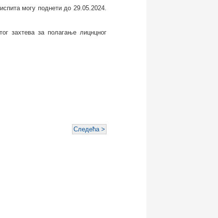
спита могу поднети до 29.05.2024.
тог захтева за полагање лицнцног
Следећа >