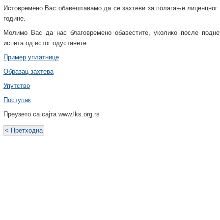
Истовремено Вас обавештавамо да се захтеви за полагање лиценцног и
године.
Молимо Вас да нас благовремено обавестите, уколико после подне
испита од истог одустанете.
Пример уплатнице
Образац захтева
Упутство
Поступак
Преузето са сајта www.lks.org.rs
< Претходна