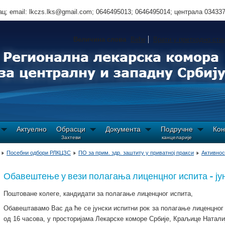
ц; email: lkczs.lks@gmail.com; 0646495013; 0646495014; централа 03433
Величина слова
Веће
Врати у претходно ста
Актуелно
Обрасци
Документа
Подручне
Кон
Захтеви
канцеларије
Посебни одбори РЛКЦЗС
ПО за прим. здр. заштиту у приватној пракси
Активнос
Обавештење у вези полагања лиценцног испита - јун
Поштоване колеге, кандидати за полагање лиценцног испита,
Обавештавамо Вас да ће се јунски испитни рок за полагање лиценцног 
од 16 часова, у просторијама Лекарске коморе Србије, Краљице Наталиј