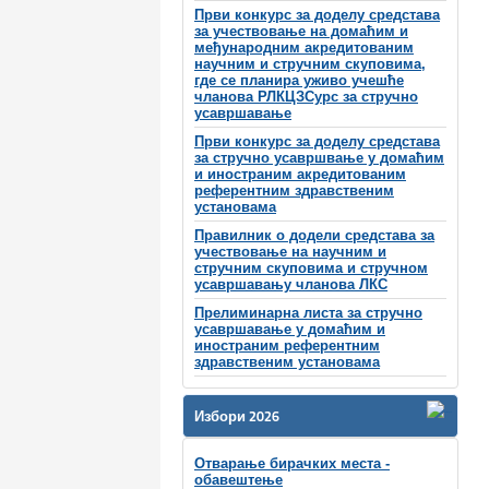
Први конкурс за доделу средстава
за учествовање на домаћим и
међународним акредитованим
научним и стручним скуповима,
где се планира уживо учешће
чланова РЛКЦЗСурс за стручно
усавршавање
Први конкурс за доделу средстава
за стручно усавршвање у домаћим
и иностраним акредитованим
референтним здравственим
установама
Правилник о додели средстава за
учествовање на научним и
стручним скуповима и стручном
усавршавању чланова ЛКС
Прелиминарна листа за стручно
усавршавање у домаћим и
иностраним референтним
здравственим установама
Избори 2026
Отварање бирачких места -
обавештење