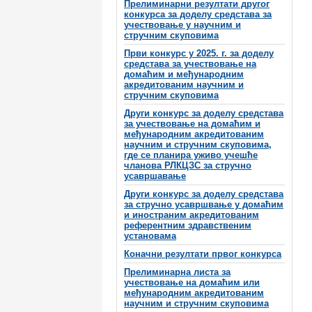
Прелиминарни резултати другог
конкурса за доделу средстава за
учествовање у научним и
стручним скуповима
Први конкурс у 2025. г. за доделу
средстава за учествовање на
домаћим и међународним
акредитованим научним и
стручним скуповима
Други конкурс за доделу средстава
за учествовање на домаћим и
међународним акредитованим
научним и стручним скуповима,
где се планира уживо учешће
чланова РЛКЦЗС за стручно
усавршавање
Други конкурс за доделу средстава
за стручно усавршвање у домаћим
и иностраним акредитованим
референтним здравственим
установама
Коначни резултати првог конкурса
Прелиминарна листа за
учествовање на домаћим или
међународним акредитованим
научним и стручним скуповима