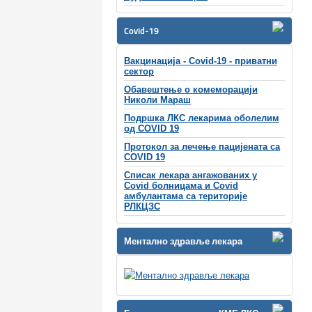
Covid-19
Вакцинација - Covid-19 - приватни
сектор
Обавештење о комеморацији
Николи Мараш
Подршка ЛКС лекарима оболелим
од COVID 19
Протокол за лечење пацијената са
COVID 19
Списак лекара ангажованих у
Covid болницама и Covid
амбулантама са територије
РЛКЦЗС
Ментално здравље лекара