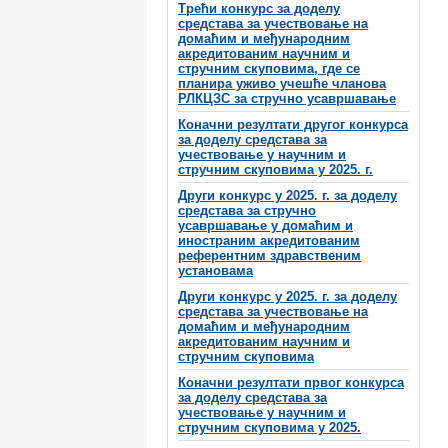
Трећи конкурс за доделу
средстава за учествовање на
домаћим и међународним
акредитованим научним и
стручним скуповима, где се
планира уживо учешће чланова
РЛКЦЗС за стручно усавршавање
Коначни резултати другог конкурса
за доделу средстава за
учествовање у научним и
стручним скуповима у 2025. г.
Други конкурс у 2025. г. за доделу
средстава за стручно
усавршавање у домаћим и
иностраним акредитованим
референтним здравственим
установама
Други конкурс у 2025. г. за доделу
средстава за учествовање на
домаћим и међународним
акредитованим научним и
стручним скуповима
Коначни резултати првог конкурса
за доделу средстава за
учествовање у научним и
стручним скуповима у 2025.