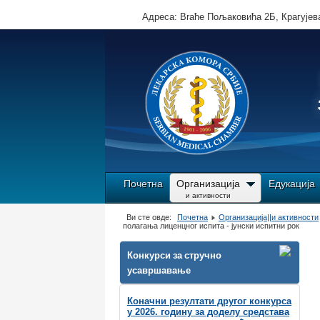
Адреса: Brаће Пољаковића 2Б, Крагујева
Почетна
Организација
Едукација
и активности
Ви сте овде:
Почетна
Организација||и активности
полагања лиценцног испита - јунски испитни рок
Конкурси за стручно
усавршавање
Коначни резултати другог конкурса
у 2026. годину за доделу средстава