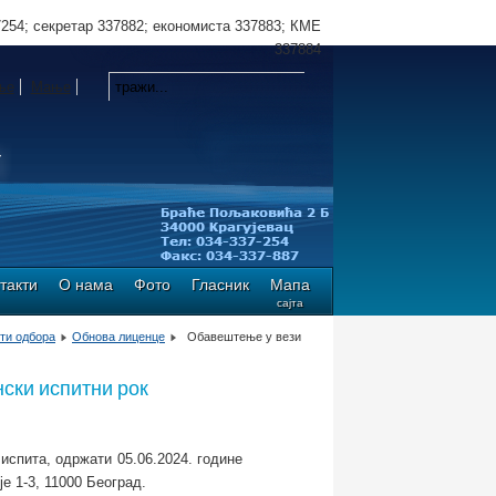
7254; секретар 337882; економиста 337883; КМЕ
337884
ње
Мање
такти
О нама
Фото
Гласник
Мапа
сајта
ти одбора
Обнова лиценце
Обавештење у вези
ски испитни рок
испита, одржати 05.06.2024. године
е 1-3, 11000 Београд.