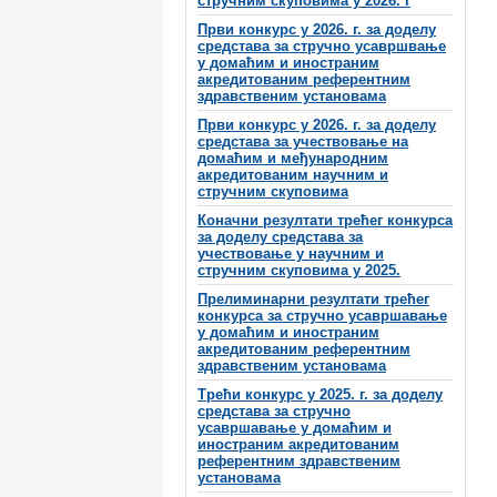
стручним скуповима у 2026. г
Први конкурс у 2026. г. за доделу
средстава за стручно усавршвање
у домаћим и иностраним
акредитованим референтним
здравственим установама
Први конкурс у 2026. г. за доделу
средстава за учествовање на
домаћим и међународним
акредитованим научним и
стручним скуповима
Коначни резултати трећег конкурса
за доделу средстава за
учествовање у научним и
стручним скуповима у 2025.
Прелиминарни резултати трећег
конкурса за стручно усавршавање
у домаћим и иностраним
акредитованим референтним
здравственим установама
Трећи конкурс у 2025. г. за доделу
средстава за стручно
усавршавање у домаћим и
иностраним акредитованим
референтним здравственим
установама