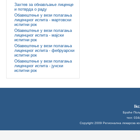
Захтев за обнављање лиценце
и потврда о раду
Обавештење у вези полагања
лиценцног испита - мартовски
испитни рок
Обавештење у вези полагања
лиценцног испита - мајски
испитни рок
Обавештење у вези полагања
лиценцног испита - фебруарски
испитни рок
Обавештење у вези полагања
лиценцног испита - јунски
испитни рок
lk
Браће Поља
тел: 034
Copyright 2009 Регионална лекарска к