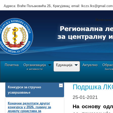
Адреса: Brаће Пољаковића 2Б, Крагујевац; email: lkczs.lks@gmail.com
Величина 
Почетна
Организација
Едукација
Актуелно
Обрас
и активности
Захте
Ви сте овде:
Почетна
Едукација
Конкурси за стручно усавршавање
Covid
Подршка ЛКС
Конкурси за стручно
усавршавање
25-01-2021
Коначни резултати другог
На основу одл
конкурса у 2026. годину за
доделу средстава за