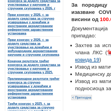
конкурса за доделу средстава за
За породицу 
учествовање у научним и
стручним скуповима у 2026. г
изазване COV
Први конкурс у 2026. г. за
висини од
100.
доделу средстава за стручно
усавршвање у домаћим и
иностраним акредитованим
Документација 
референтним здравственим
установама
припадао:
Први конкурс у 2026. г. за
доделу средстава за
Захтев за исп
учествовање на домаћим и
међународним акредитованим
члана ЛКС (
научним и стручним скуповима
ковида 19
)
Коначни резултати трећег
конкурса за доделу средстава за
Извод из мат
учествовање у научним и
стручним скуповима у 2025.
Медицинску д
Прелиминарни резултати трећег
Извод из мати
конкурса за стручно
усавршавање у домаћим и
подносиоца з
иностраним акредитованим
референтним здравственим
установама
< Претходна
Трећи конкурс у 2025. г. за
доделу средстава за стручно