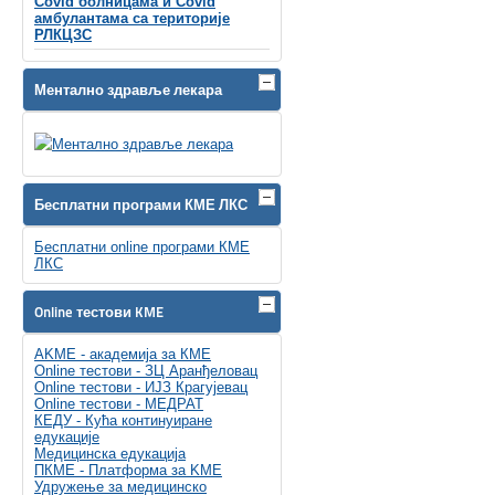
Covid болницама и Covid
амбулантама са територије
РЛКЦЗС
Ментално здравље лекара
Бесплатни програми КМЕ ЛКС
Бесплатни online програми КМЕ
ЛКС
Online тестови KME
AKME - академија за КМЕ
Online тестови - ЗЦ Аранђеловац
Online тестови - ИЈЗ Крагујевац
Online тестови - МЕДРАТ
КЕДУ - Кућа континуиране
едукације
Медицинска едукација
ПКМЕ - Платформа за KME
Удружење за медицинско