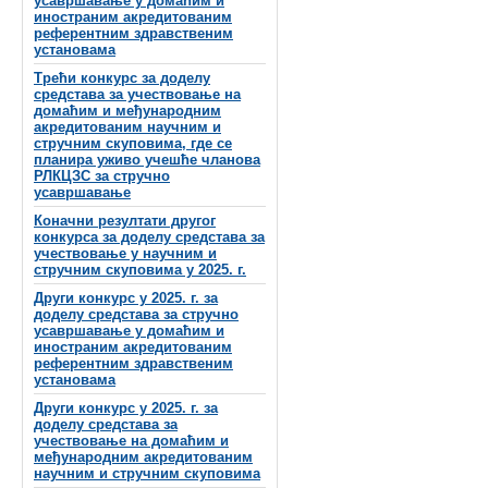
усавршавање у домаћим и
иностраним акредитованим
референтним здравственим
установама
Трећи конкурс за доделу
средстава за учествовање на
домаћим и међународним
акредитованим научним и
стручним скуповима, где се
планира уживо учешће чланова
РЛКЦЗС за стручно
усавршавање
Коначни резултати другог
конкурса за доделу средстава за
учествовање у научним и
стручним скуповима у 2025. г.
Други конкурс у 2025. г. за
доделу средстава за стручно
усавршавање у домаћим и
иностраним акредитованим
референтним здравственим
установама
Други конкурс у 2025. г. за
доделу средстава за
учествовање на домаћим и
међународним акредитованим
научним и стручним скуповима