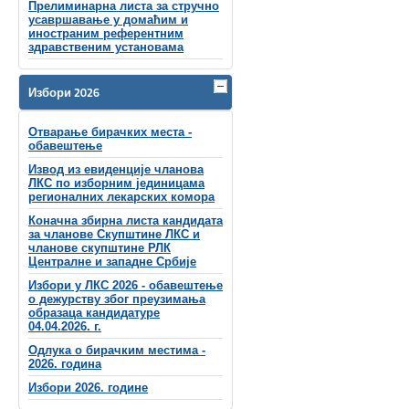
Прелиминарна листа за стручно
усавршавање у домаћим и
иностраним референтним
здравственим установама
Избори 2026
Отварање бирачких места -
обавештење
Извод из евиденције чланова
ЛКС по изборним јединицама
регионалних лекарских комора
Коначна збирна листа кандидата
за чланове Скупштине ЛКС и
чланове скупштинe РЛК
Централне и западне Србије
Избори у ЛКС 2026 - обавештење
о дежурству због преузимања
образаца кандидатуре
04.04.2026. г.
Одлука о бирачким местима -
2026. година
Избори 2026. године