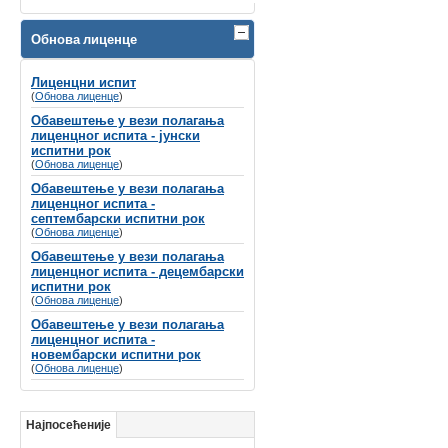
Велико нам је задовољство да Вас
обавестимо да ће се
Обнова лиценце
СИМПОЗИЈУМ ПОВОДОМ СВЕТСКОГ
ДАНА СЛУХА
Лиценцни испит
(
Обнова лиценце
)
одржати
8-9. март 2024. године у Хотелу
Holiday Inn, Београд
Обавештење у вези полагања
лиценцног испита - јунски
Губитак слуха се често назива
испитни рок
„невидљивим инвалидитетом“
не само
(
Обнова лиценце
)
због недостатка видљивих симптома, вец́
Обавештење у вези полагања
зато што је дуго био стигматизован у
лиценцног испита -
друштву и недовољно препознат од
септембарски испитни рок
стране креатора здравствене политике и
(
Обнова лиценце
)
буџета.
Обавештење у вези полагања
лиценцног испита - децембарски
испитни рок
(
Обнова лиценце
)
Обавештење у вези полагања
лиценцног испита -
новембарски испитни рок
(
Обнова лиценце
)
Најпосећеније