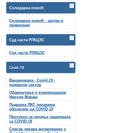
Солидарна помоћ
Солидарна помоћ - захтев и
правилник
Суд части РЛКЦЗС
Суд части РЛКЦЗС
Covid-19
Вакцинација - Covid-19 -
приватни сектор
Обавештење о комеморацији
Николи Мараш
Подршка ЛКС лекарима
оболелим од COVID 19
Протокол за лечење пацијената
са COVID 19
Списак лекара ангажованих у