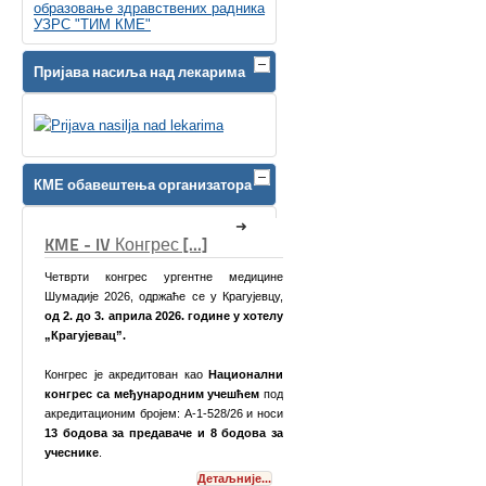
образовање здравствених радника
УЗРС "ТИМ КМЕ"
Пријава насиља над лекарима
КМЕ обавештења организатора
[...]
КМЕ Симпозијум [...]
ргентне медицине
ће се у Крагујевцу,
26. године у хотелу
ван као
Национални
одним учешћем
под
: А-1-528/26 и носи
ваче и 8 бодова за
Поштоване колеге,
Детаљније...
Детаљније...