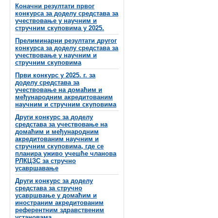
Коначни резултати првог
конкурса за доделу средстава за
учествовање у научним и
стручним скуповима у 2025.
Прелиминарни резултати другог
конкурса за доделу средстава за
учествовање у научним и
стручним скуповима
Први конкурс у 2025. г. за
доделу средстава за
учествовање на домаћим и
међународним акредитованим
научним и стручним скуповима
Други конкурс за доделу
средстава за учествовање на
домаћим и међународним
акредитованим научним и
стручним скуповима, где се
планира уживо учешће чланова
РЛКЦЗС за стручно
усавршавање
Други конкурс за доделу
средстава за стручно
усавршвање у домаћим и
иностраним акредитованим
референтним здравственим
установама