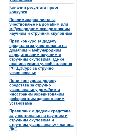
Коначни резултати првог
конкурса
Прелиминарна листа за
учествовање на домаћим или
међународним акредитованим
научним и стручним скуповима
Први конкурс за доделу
средстава за учествовање на
домаћим и међународним
акредитованим научним и
стручним скуповима, где се
планира уживо учешће чланова
РЛКЦЗСурс за стручно
усавршавање
Први конкурс за доделу
средстава за стручно
усавршвање у домаћим и
иностраним акредитованим
референтним здравственим
установама
Правилник о додели средстава
за учествовање на научним и
стручним скуповима и
стручном усавршавању чланова
ЛКС