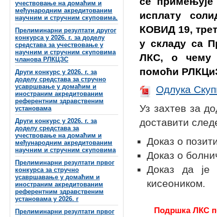
се примењује 
учествовање на домаћим и
међународним акредитованим
исплату соли
научним и стручним скуповима.
КОВИД 19, трет
Прелиминарни резултати другог
конкурса у 2026. г. за доделу
у складу са 
средстава за учествовање у
научним и стручним скуповима
ЛКС, о чему 
чланова РЛКЦЗС
помоћи РЛКЦи
Други конкурс у 2026. г. за
доделу средстава за стручно
усавршвање у домаћим и
Одлука Скуп
иностраним акредитованим
референтним здравственим
Уз захтев за д
установама
доставити след
Други конкурс у 2026. г. за
доделу средстава за
учествовање на домаћим и
Доказ о позит
међународним акредитованим
научним и стручним скуповима
Доказ о болни
Прелиминарни резултати првог
Доказ да је
конкурса за стручно
усавршавање у домаћим и
кисеоником.
иностраним акредитованим
референтним здравственим
установама у 2026. г
Подршка ЛКС п
Прелиминарни резултати првог