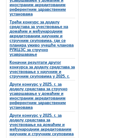
усавршавање у домаћим и
иностраним акредитованим
референтним здравственим
установама
Трећи конкурс за доделу
средстава за учествовање на
домаћим и међународним
акредитованим научним и
стручним скуповима, где се
планира уживо учешће чланова
РЛКЦЗС за стручно
усавршавање
Коначни резултати другог
конкурса за доделу средстава за
учествовање у научним и
стручним скуповима у 2025. г.
Други конкурс у 2025. г. за
доделу средстава за стручно
усавршавање у домаћим и
иностраним акредитованим
референтним здравственим
установама
Други конкурс у 2025. г. за
доделу средстава за
учествовање на домаћим и
међународним акредитованим
научним и стручним скуповима