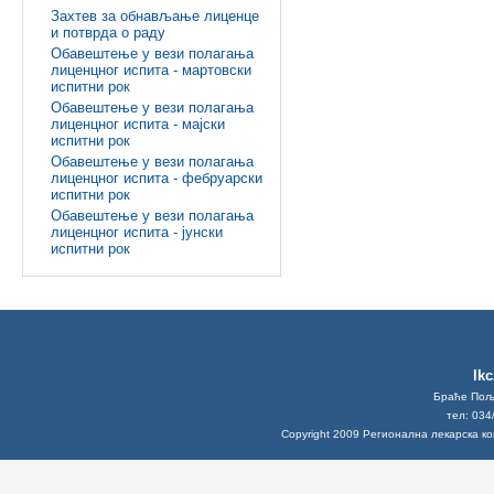
Захтев за обнављање лиценце
и потврда о раду
Обавештење у вези полагања
лиценцног испита - мартовски
испитни рок
Обавештење у вези полагања
лиценцног испита - мајски
испитни рок
Обавештење у вези полагања
лиценцног испита - фебруарски
испитни рок
Обавештење у вези полагања
лиценцног испита - јунски
испитни рок
lk
Браће Поља
тел: 034
Copyright 2009 Регионална лекарска к