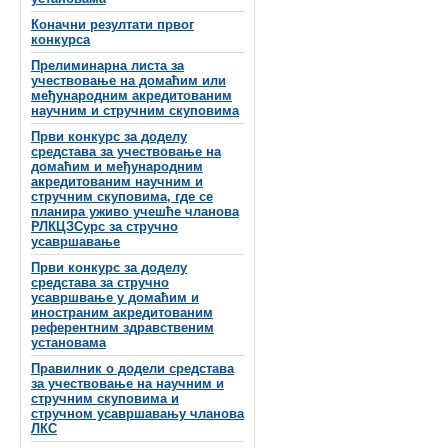
Коначни резултати првог
конкурса
Прелиминарна листа за
учествовање на домаћим или
међународним акредитованим
научним и стручним скуповима
Први конкурс за доделу
средстава за учествовање на
домаћим и међународним
акредитованим научним и
стручним скуповима, где се
планира уживо учешће чланова
РЛКЦЗСурс за стручно
усавршавање
Први конкурс за доделу
средстава за стручно
усавршвање у домаћим и
иностраним акредитованим
референтним здравственим
установама
Правилник о додели средстава
за учествовање на научним и
стручним скуповима и
стручном усавршавању чланова
ЛКС