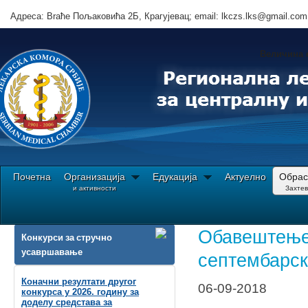
Адреса: Brаће Пољаковића 2Б, Крагујевац; email: lkczs.lks@gmail.com
Величина 
Почетна
Организација
Едукација
Актуелно
Обрас
и активности
Захте
Ви сте овде:
Почетна
Обрасци||Захтеви
Солидарна помоћ
Обнова лицен
Обавештење 
Конкурси за стручно
усавршавање
септембарск
Коначни резултати другог
06-09-2018
конкурса у 2026. годину за
доделу средстава за