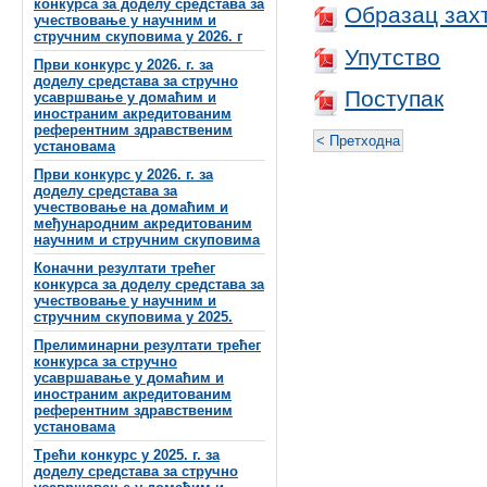
конкурса за доделу средстава за
Образац зах
учествовање у научним и
стручним скуповима у 2026. г
Упутство
Први конкурс у 2026. г. за
доделу средстава за стручно
Поступак
усавршвање у домаћим и
иностраним акредитованим
референтним здравственим
< Претходна
установама
Први конкурс у 2026. г. за
доделу средстава за
учествовање на домаћим и
међународним акредитованим
научним и стручним скуповима
Коначни резултати трећег
конкурса за доделу средстава за
учествовање у научним и
стручним скуповима у 2025.
Прелиминарни резултати трећег
конкурса за стручно
усавршавање у домаћим и
иностраним акредитованим
референтним здравственим
установама
Трећи конкурс у 2025. г. за
доделу средстава за стручно