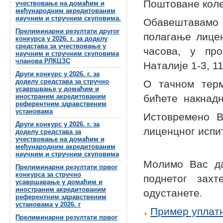
Поштоване коле
учествовање на домаћим и
међународним акредитованим
научним и стручним скуповима.
Обавештавамо
Прелиминарни резултати другог
полагање лицен
конкурса у 2026. г. за доделу
средстава за учествовање у
часова, у про
научним и стручним скуповима
чланова РЛКЦЗС
Наталије 1-3, 1
Други конкурс у 2026. г. за
доделу средстава за стручно
О тачном терм
усавршвање у домаћим и
иностраним акредитованим
бићете накнадн
референтним здравственим
установама
Истовремено В
Други конкурс у 2026. г. за
лиценцног испит
доделу средстава за
учествовање на домаћим и
међународним акредитованим
научним и стручним скуповима
Молимо Вас да
Прелиминарни резултати првог
конкурса за стручно
поднетог зах
усавршавање у домаћим и
иностраним акредитованим
одустанете.
референтним здравственим
установама у 2026. г
Пример уплат
Прелиминарни резултати првог