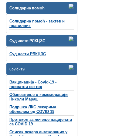
Солидарна помоћ
Солидарна помоћ - захтев и
правилник
Суд части РЛКЦЗС
Суд части РЛКЦЗС
Covid-19
Вакцинација - Covid-19 -
приватни сектор
Обавештење о комеморацији
Николи Мараш
Подршка ЛКС лекарима
оболелим од COVID 19
Протокол за лечење пацијената
са COVID 19
Списак лекара ангажованих у