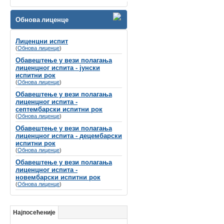
Велико нам је задовољство да Вас
обавестимо да ће се
Обнова лиценце
СИМПОЗИЈУМ ПОВОДОМ СВЕТСКОГ
ДАНА СЛУХА
Лиценцни испит
(
Обнова лиценце
одржати
)
8-9. март 2024. године у Хотелу
Holiday Inn, Београд
Обавештење у вези полагања
лиценцног испита - јунски
Губитак слуха се често назива
испитни рок
„невидљивим инвалидитетом“
не само
(
Обнова лиценце
)
због недостатка видљивих симптома, вец́
Обавештење у вези полагања
зато што је дуго био стигматизован у
лиценцног испита -
друштву и недовољно препознат од
септембарски испитни рок
стране креатора здравствене политике и
(
Обнова лиценце
)
буџета.
Обавештење у вези полагања
лиценцног испита - децембарски
испитни рок
(
Обнова лиценце
)
Обавештење у вези полагања
лиценцног испита -
новембарски испитни рок
(
Обнова лиценце
)
Најпосећеније