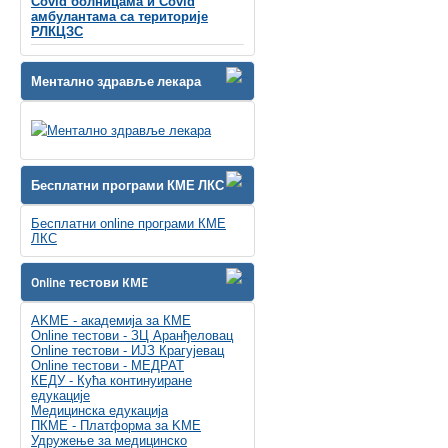
Covid болницама и Covid
амбулантама са територије
РЛКЦЗС
Ментално здравље лекара
Бесплатни програми КМЕ ЛКС
Бесплатни online програми КМЕ
ЛКС
Online тестови KME
AKME - академија за КМЕ
Online тестови - ЗЦ Аранђеловац
Online тестови - ИЈЗ Крагујевац
Online тестови - МЕДРАТ
КЕДУ - Кућа континуиране
едукације
Медицинска едукација
ПКМЕ - Платформа за KME
Удружење за медицинско