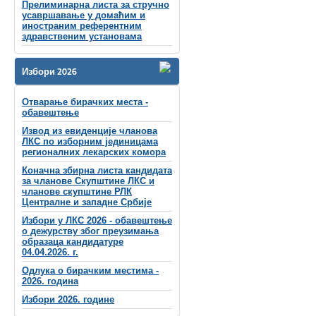
Прелиминарна листа за стручно
усавршавање у домаћим и
иностраним референтним
здравственим установама
Избори 2026
Отварање бирачких места -
обавештење
Извод из евиденције чланова
ЛКС по изборним јединицама
регионалних лекарских комора
Коначна збирна листа кандидата
за чланове Скупштине ЛКС и
чланове скупштинe РЛК
Централне и западне Србије
Избори у ЛКС 2026 - обавештење
о дежурству због преузимања
образаца кандидатуре
04.04.2026. г.
Одлука о бирачким местима -
2026. година
Избори 2026. године