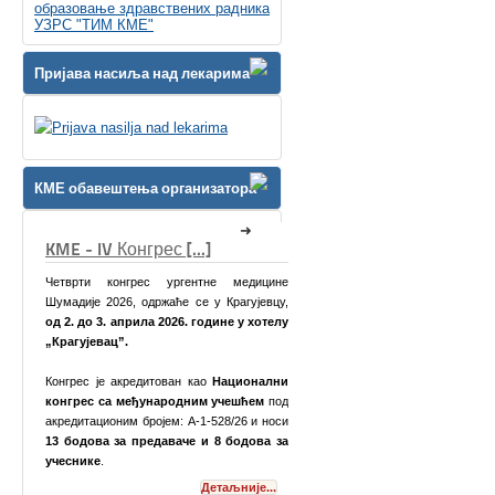
образовање здравствених радника
УЗРС "ТИМ КМЕ"
Пријава насиља над лекарима
КМЕ обавештења организатора
]
КМЕ Симпозијум [...]
не медицине
у Крагујевцу,
одине у хотелу
о
Национални
 учешћем
под
-528/26 и носи
 8 бодова за
Поштоване колеге,
етаљније...
Детаљније...