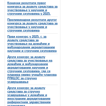
Коначни резултати првог
конкурса за доделу средстава за
учествовање у научним и
стручним скуповима у 2025.
Прелиминарни резултати другог
конкурса за доделу средстава за
учествовање у научним и
стручним скуповима
Први конкурс у 2025. г. за
доделу средстава за
учествовање на домаћим и
међународним акредитованим
научним и стручним скуповима
Други конкурс за доделу
средстава за учествовање на
домаћим и међународним
акредитованим научним и
стручним скуповима, где се
планира уживо учешће чланова
РЛКЦЗС за стручно
усавршавање
Други конкурс за доделу
средстава за стручно
усавршвање у домаћим и
иностраним акредитованим
референтним здравственим
установама