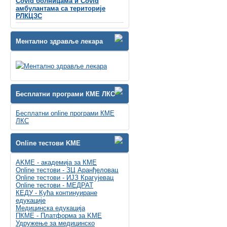
Covid болницама и Covid
амбулантама са територије
РЛКЦЗС
Ментално здравље лекара
Бесплатни програми КМЕ ЛКС
Бесплатни online програми КМЕ
ЛКС
Online тестови KME
AKME - академија за КМЕ
Online тестови - ЗЦ Аранђеловац
Online тестови - ИЈЗ Крагујевац
Online тестови - МЕДРАТ
КЕДУ - Кућа континуиране
едукације
Медицинска едукација
ПКМЕ - Платформа за KME
Удружење за медицинско