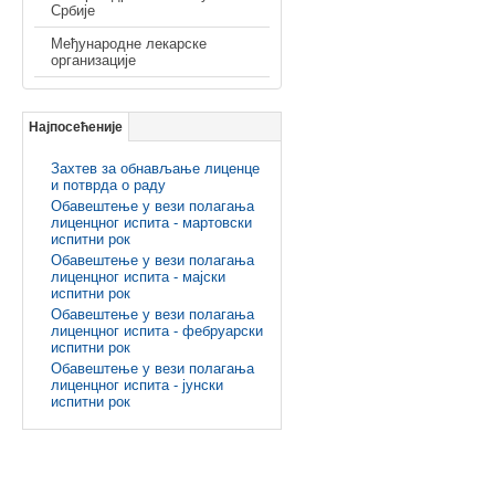
Србије
Међународне лекарске
организације
Најпосећеније
Захтев за обнављање лиценце
и потврда о раду
Обавештење у вези полагања
лиценцног испита - мартовски
испитни рок
Обавештење у вези полагања
лиценцног испита - мајски
испитни рок
Обавештење у вези полагања
лиценцног испита - фебруарски
испитни рок
Обавештење у вези полагања
лиценцног испита - јунски
испитни рок