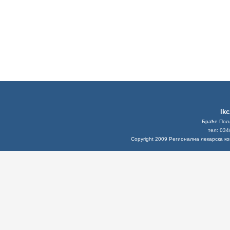
lk
Браће Поља
тел: 034
Copyright 2009 Регионална лекарска к