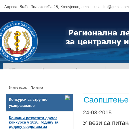
Адреса: Brаће Пољаковића 2Б, Крагујевац; email: lkczs.lks@gmail.com
ПОЧЕТНА
ОРГАНИЗАЦИЈА
И АКТИВНОСТИ
ВАЉЕВО
КРАГУЈЕВАЦ
КРАЉЕВО
ЛОЗНИЦ
ЕДУКАЦИЈА
ОБАВЕШТЕЊА OРГАНИЗАТОРА ПРОГРАМА КМЕ
ONLINE Т
Ви сте овде:
Почетна
АКТУЕЛНО
ОБРАСЦИ
ЗАХТЕВИ
Саопштење з
Конкурси за стручно
ДОКУМЕНТА
усавршавање
24-03-2015
ПОДРУЧНЕ
КАНЦЕЛАРИЈЕ
Коначни резултати другог
У вези са пита
конкурса у 2026. годину за
КОНТАКТИ
О НАМА
ФОТО
ГЛАСНИК
МАПА
САЈ
доделу средстава за