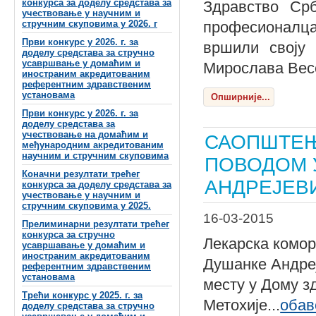
конкурса за доделу средстава за
Здравство Срб
учествовање у научним и
стручним скуповима у 2026. г
професионалца,
Први конкурс у 2026. г. за
вршили своју
доделу средстава за стручно
усавршвање у домаћим и
Мирослава Вес
иностраним акредитованим
референтним здравственим
установама
Опширније...
Први конкурс у 2026. г. за
доделу средстава за
учествовање на домаћим и
САОПШТЕЊ
међународним акредитованим
научним и стручним скуповима
ПОВОДОМ 
Коначни резултати трећег
АНДРЕЈЕВ
конкурса за доделу средстава за
учествовање у научним и
стручним скуповима у 2025.
16-03-2015
Прелиминарни резултати трећег
конкурса за стручно
Лекарска комор
усавршавање у домаћим и
иностраним акредитованим
Душанке Андреје
референтним здравственим
установама
месту у Дому з
Трећи конкурс у 2025. г. за
Метохије...
оба
доделу средстава за стручно