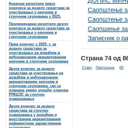
ДОПИС МИН
Коначни резултати првог
конкурса за доделу средстава за
Саопштење за
учествовање у научним и
стручним скуповима у 2025.
Саопштење за
Прелиминарни резултати другог
Саопшење за 
конкурса за доделу средстава за
учествовање у научним и
стручним скуповима
Записник о р
Први конкурс у 2025. г. за
доделу средстава за
учествовање на домаћим и
Страна 74 од 8
међународним акредитованим
научним и стручним скуповима
Старт
Претходна
69
Други конкурс за доделу
средстава за учествовање на
домаћим и међународним
акредитованим научним и
стручним скуповима, где се
планира уживо учешће чланова
РЛКЦЗС за стручно
усавршавање
Други конкурс за доделу
средстава за стручно
усавршвање у домаћим и
иностраним акредитованим
референтним здравственим
установама