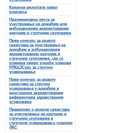
Коначни резултати првог
конкурса
Прелиминарна листа за
учествовање на домаћим или
међународним акредитованим
научним и стручним скуповима
Први конкурс за доделу
средстава за учествовање на
домаћим и међународним
акредитованим научним и
стручним скуповима, где се
планира уживо учешће чланова
РЛКЦЗСурс за стручно
усавршавање
Први конкурс за доделу
средстава за стручно
усавршвање у домаћим и
иностраним акредитованим
референтним здравственим
установама
Правилник о додели средстава
за учествовање на научним и
стручним скуповима и
стручном усавршавању чланова
ЛКС