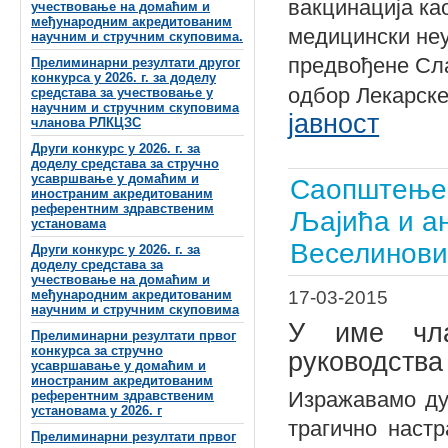
вакцинација ка
учествовање на домаћим и
међународним акредитованим
медицински не
научним и стручним скуповима.
предвођене Сла
Прелиминарни резултати другог
конкурса у 2026. г. за доделу
одбор Лекарске
средстава за учествовање у
научним и стручним скуповима
јавност
чланова РЛКЦЗС
Други конкурс у 2026. г. за
доделу средстава за стручно
усавршвање у домаћим и
Саопштење 
иностраним акредитованим
референтним здравственим
Љајића и а
установама
Веселинов
Други конкурс у 2026. г. за
доделу средстава за
учествовање на домаћим и
17-03-2015
међународним акредитованим
научним и стручним скуповима
У име чла
Прелиминарни резултати првог
конкурса за стручно
руководства
усавршавање у домаћим и
иностраним акредитованим
Изражавамо ду
референтним здравственим
установама у 2026. г
трагично настр
Прелиминарни резултати првог