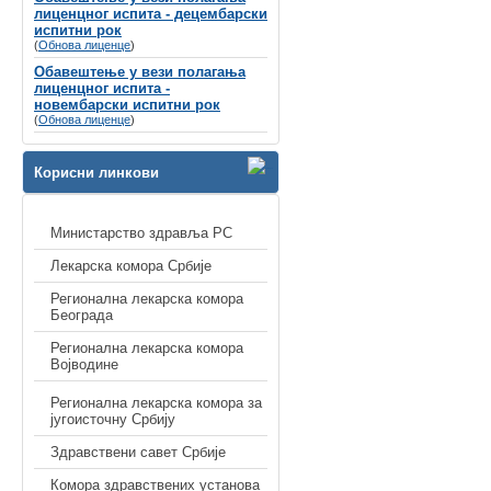
лиценцног испита - децембарски
испитни рок
(
Обнова лиценце
)
Обавештење у вези полагања
лиценцног испита -
новембарски испитни рок
(
Обнова лиценце
)
Корисни линкови
Министарство здравља РС
Лекарска комора Србије
Регионална лекарска комора
Београда
Регионална лекарска комора
Војводине
Регионална лекарска комора за
југоисточну Србију
Здравствени савет Србије
Комора здравствених установа