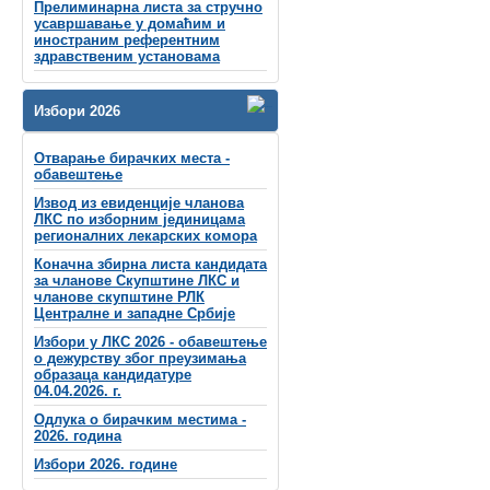
Прелиминарна листа за стручно
усавршавање у домаћим и
иностраним референтним
здравственим установама
Избори 2026
Отварање бирачких места -
обавештење
Извод из евиденције чланова
ЛКС по изборним јединицама
регионалних лекарских комора
Коначна збирна листа кандидата
за чланове Скупштине ЛКС и
чланове скупштинe РЛК
Централне и западне Србије
Избори у ЛКС 2026 - обавештење
о дежурству због преузимања
образаца кандидатуре
04.04.2026. г.
Одлука о бирачким местима -
2026. година
Избори 2026. године