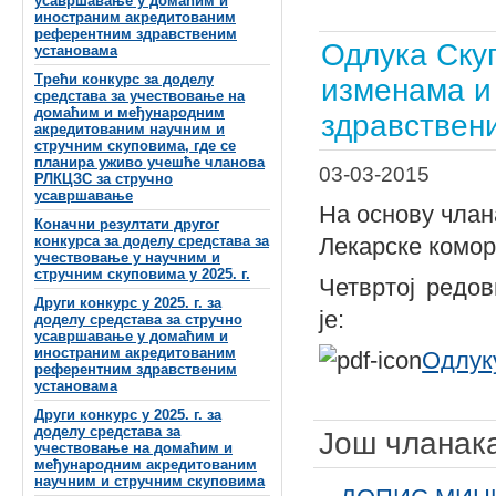
усавршавање у домаћим и
иностраним акредитованим
референтним здравственим
Одлука Ску
установама
Трећи конкурс за доделу
изменама и
средстава за учествовање на
домаћим и међународним
здравствен
акредитованим научним и
стручним скуповима, где се
планира уживо учешће чланова
03-03-2015
РЛКЦЗС за стручно
усавршавање
На основу члан
Коначни резултати другог
конкурса за доделу средстава за
Лекарске комор
учествовање у научним и
стручним скуповима у 2025. г.
Четвртој редов
Други конкурс у 2025. г. за
је:
доделу средстава за стручно
усавршавање у домаћим и
иностраним акредитованим
Одлук
референтним здравственим
установама
Други конкурс у 2025. г. за
доделу средстава за
Још чланака
учествовање на домаћим и
међународним акредитованим
научним и стручним скуповима