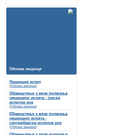
Обнова лиценце
Лиценцни испит
(
Обнова лиценце
)
Обавештење у вези полагања
лиценцног испита - јунски
испитни рок
(
Обнова лиценце
)
Обавештење у вези полагања
лиценцног испита -
септембарски испитни рок
(
Обнова лиценце
)
Обавештење у вези полагања