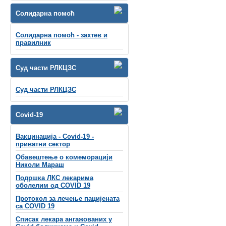
Солидарна помоћ
Солидарна помоћ - захтев и
правилник
Суд части РЛКЦЗС
Суд части РЛКЦЗС
Covid-19
Вакцинација - Covid-19 -
приватни сектор
Обавештење о комеморацији
Николи Мараш
Подршка ЛКС лекарима
оболелим од COVID 19
Протокол за лечење пацијената
са COVID 19
Списак лекара ангажованих у